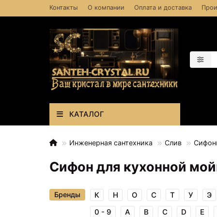
Контакты
О компании
Оплата и доставка
Прои
КАТАЛОГ
Инженерная сантехника
Слив
Сифон
Сифон для кухонной мой
Бренды
К
Н
О
С
Т
У
Э
0 - 9
A
B
C
D
E