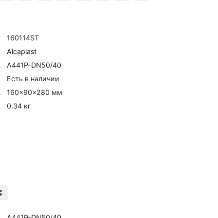
160114ST
Alcaplast
A441P-DN50/40
Есть в наличии
160×90×280 мм
0.34 кг
A441P-DN50/40