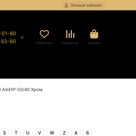
Личный кабинет
8-01-80
9-83-80
Избранное
Сравнение
Корзина
t A441P-50/40 Хром
S
T
U
V
W
Z
А
Б