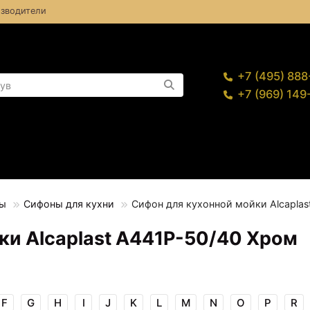
зводители
+7 (495) 88
+7 (969) 14
ы
Сифоны для кухни
Сифон для кухонной мойки Alcaplas
ки Alcaplast A441P-50/40 Хром
F
G
H
I
J
K
L
M
N
O
P
R