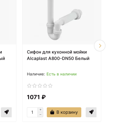
и
Сифон для кухонной мойки
Сифон д
ый
Alcaplast A800-DN50 Белый
Alcapla
Есть в наличии
1071 ₽
1233 
В корзину