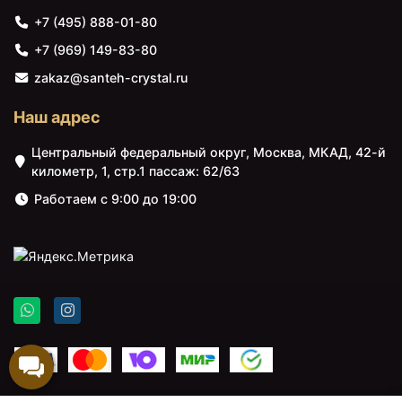
+7 (495) 888-01-80
+7 (969) 149-83-80
zakaz@santeh-crystal.ru
Наш адрес
11100 ₽
11100 ₽
Сиденье для унитаза с
Сиденье для унитаза с
Центральный федеральный округ, Москва, МКАД, 42-й
микролифтом
микролифтом
километр, 1, стр.1 пассаж: 62/63
Ambassador Nord
Ambassador Nord
132T21001S
132T20901
Работаем с 9:00 до 19:00
11100 ₽
11100 ₽