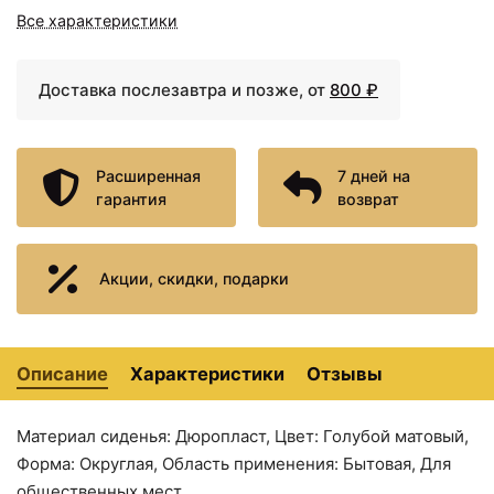
Ambassador Nord
Ambassador Nord
Все характеристики
132T20101S
132T20301
Доставка послезавтра и позже, от
800 ₽
Расширенная
7 дней на
гарантия
возврат
Акции, скидки, подарки
6700 ₽
6900 ₽
Сиденье для унитаза с
Сиденье для унитаза с
микролифтом
микролифтом
Ambassador Nord
Ambassador Nord
132T20101
132T20201S
Описание
Характеристики
Отзывы
Материал сиденья: Дюропласт, Цвет: Голубой матовый,
Форма: Округлая, Область применения: Бытовая, Для
общественных мест