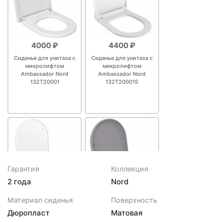
4000 ₽
4400 ₽
Сиденье для унитаза с
Сиденье для унитаза с
микролифтом
микролифтом
Ambassador Nord
Ambassador Nord
132T20001
132T20001S
Гарантия
Коллекция
2 года
Nord
6400 ₽
6700 ₽
Материал сиденья
Поверхность
Сиденье для унитаза с
Сиденье для унитаза с
Дюропласт
Матовая
микролифтом
микролифтом