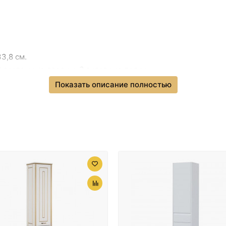
Стакан для зубных щеток H
Стакан для зубных щето
Черный ма
3,8 см.
 распашные дверцы, 3 вкладные полки.
Стакан для зубных щето
Показать описание полностью
йкий ЛДСП.
Сушилка для белья Fixs