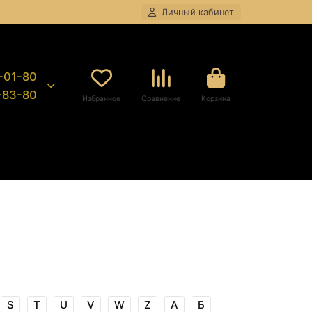
Личный кабинет
8-01-80
9-83-80
Избранное
Сравнение
Корзина
S
T
U
V
W
Z
А
Б