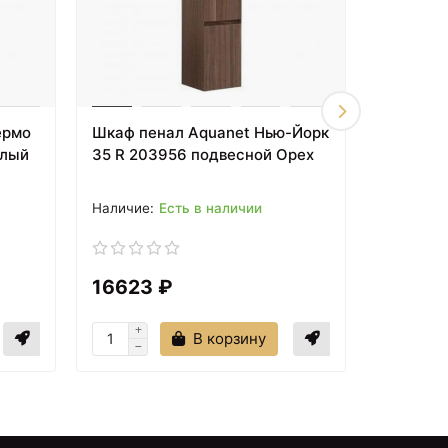
ермо
Шкаф пенал Aquanet Нью-Йорк
Шкаф пе
елый
35 R 203956 подвесной Орех
165407 
Есть в наличии
16623 ₽
26278
В корзину