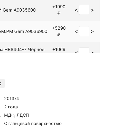
+1990
<
>
M Gem A9035600
₽
+5290
<
>
 AM.PM Gem A9036900
₽
ba HB8404-7 Черное
+1069
<
>
е
₽
+7390
<
>
M.PM Gem A9035900
₽
<
>
HB1705-1
+322 ₽
201374
2 года
МДФ, ЛДСП
<
>
05-4 Бронза
+650 ₽
С глянцевой поверхностью