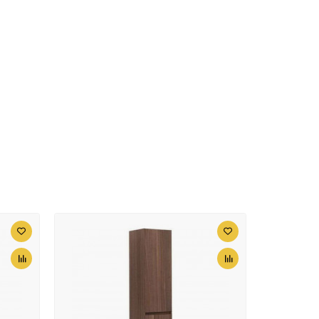
<
>
aiba HB8406-4 Бронза
+1185 ₽
к Haiba HB8406-7
<
>
+1185 ₽
товый
<
>
к Kaiser KH-1705
+621 ₽
+1878
<
>
en Hotel FX-31025
₽