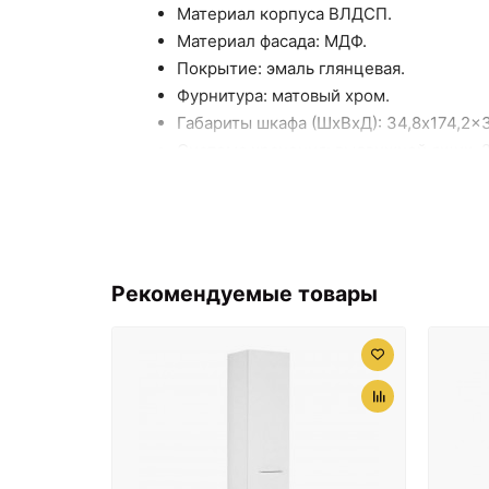
Материал корпуса ВЛДСП.
Материал фасада: МДФ.
Покрытие: эмаль глянцевая.
Фурнитура: матовый хром.
Габариты шкафа (ШхВхД): 34,8x174,2x3
Система хранения: выдвижной ящик, 2
Полки в верхнем отделении: стекло.
Полка в нижнем отделении: влагосто
Ориентация: петли дверцы слева.
Монтаж: подвесной.
Рекомендуемые товары
В комплекте поставки:
шкаф-пенал.