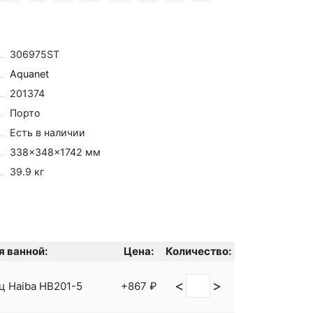
306975ST
Aquanet
201374
Порто
Есть в наличии
338×348×1742 мм
39.9 кг
 ванной:
Цена:
Количество:
<
>
ц Haiba HB201-5
+867 ₽