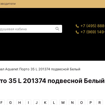
зводители
+7 (495) 88
+7 (969) 14
ал Aquanet Порто 35 L 201374 подвесной Белый
то 35 L 201374 подвесной Белый
F
G
H
I
J
K
L
M
N
O
P
R