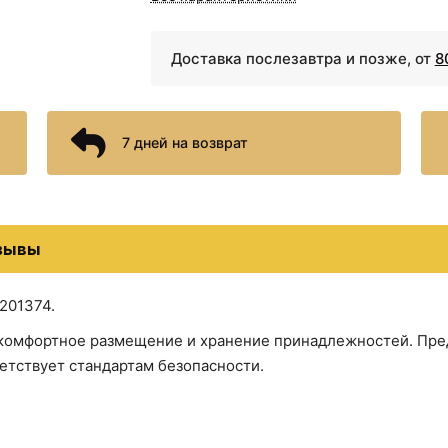
Крючок Haiba HB8405-7
Доставка послезавтра и позже, от
8
Крючок для полотенец Bem
7 дней на возврат
Крючок для полотенец Hansg
4171100
Набор аксессуаров для ва
20460
зывы
201374.
Полотенцедержатель Gappo
комфортное размещение и хранение принадлежностей. Пред
етствует стандартам безопасности.
Стакан для зубных щеток 