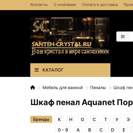
Контакты
О компании
Оплата и доставка
Прои
КАТАЛОГ
Мебель для ванной
Пеналы
Шкаф пен
Шкаф пенал Aquanet Пор
Бренды
К
Н
О
С
Т
У
Э
0 - 9
A
B
C
D
E