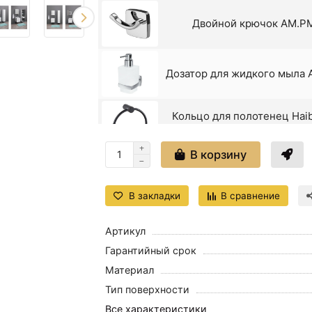
Двойной крючок AM.P
Дозатор для жидкого мыла
Кольцо для полотенец Hai
матово
В корзину
Крючки для полотенец A
В закладки
В сравнение
Крючок Haiba 
Артикул
Гарантийный срок
Материал
Крючок Haiba HB84
Тип поверхности
Все характеристики