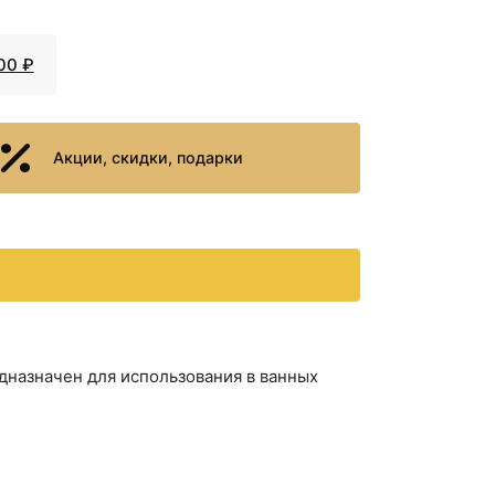
<
>
 Черный матовый
+650 ₽
00 ₽
+1786
<
>
eta Omega 104106032
₽
Акции, скидки, подарки
rohe Logis Universal
<
>
+1412 ₽
0
нной Bemeta Omega 6
+16099
<
>
1
₽
+5577
<
>
 G0712-6 поворотный
₽
назначен для использования в ванных
+3790
<
>
AM PM Gem A9034300
₽