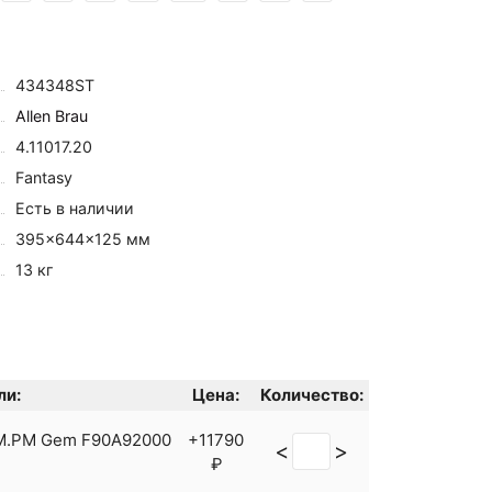
434348ST
Allen Brau
4.11017.20
Fantasy
Есть в наличии
395×644×125 мм
13 кг
ли:
Цена:
Количество:
AM.PM Gem F90A92000
+11790
<
>
₽