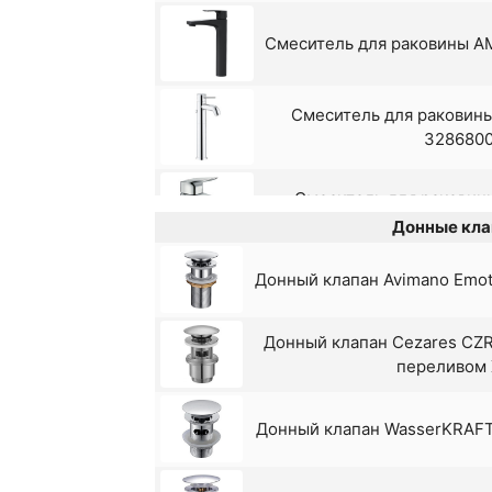
Смеситель для раковины 
Смеситель для раковины
328680
Смеситель для раковины
7110100
Донные кла
Донный клапан Avimano Emoti
Смеситель для раковины K
Донный клапан Cezares CZR-
Смеситель для раковины
переливом
036030
Донный клапан WasserKRAFT 
Смеситель для раковины S