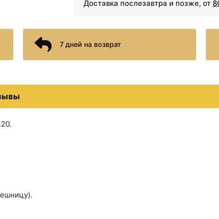
Доставка послезавтра и позже, от
8
Стакан для зубных щето
Черный ма
7 дней на возврат
Стакан для зубных щето
зывы
Сушилка для белья Fixs
3248 ₽
4060 ₽
Донный клапан Allen
Донный клапан Allen
.20.
Brau Fantasy 5.11001.IV
Brau Fantasy 5.11001.31
лешницу).