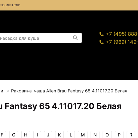
зводители
+7 (495) 88
+7 (969) 14
ши
Раковина-чаша Allen Brau Fantasy 65 4.11017.20 Белая
 Fantasy 65 4.11017.20 Белая
F
G
H
I
J
K
L
M
N
O
P
R