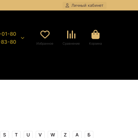
Личный кабинет
8-01-80
9-83-80
Избранное
Сравнение
Корзина
S
T
U
V
W
Z
А
Б