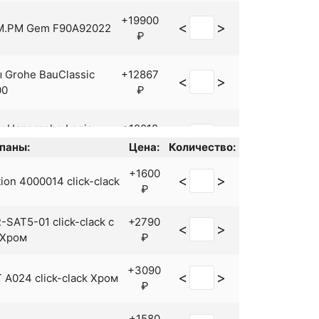
+19900
<
>
AM.PM Gem F90A92022
₽
 Grohe BauClassic
+12867
<
>
00
₽
 Hansgrohe Logis
+12012
<
>
0
₽
паны:
Цена:
Количество:
+1600
<
>
on 4000014 click-clack
+14760
<
>
₽
aiser Elite 01111-2
₽
SAT5-01 click-clack с
+2790
<
>
 Shouder Hospital
+10968
 Хром
₽
<
>
4
₽
+3090
<
>
A024 click-clack Хром
₽
+13608
<
>
houder Luka 0200206
₽
+1580