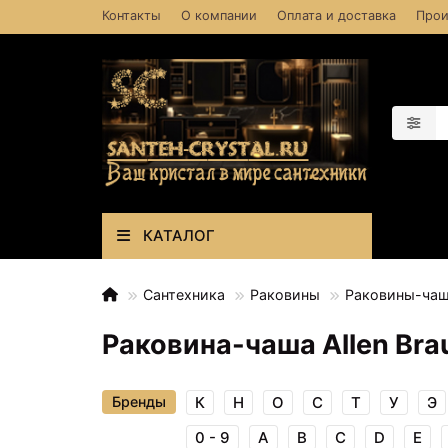
Контакты
О компании
Оплата и доставка
Прои
КАТАЛОГ
Сантехника
Раковины
Раковины-ча
Раковина-чаша Allen Brau
Бренды
К
Н
О
С
Т
У
Э
0 - 9
A
B
C
D
E