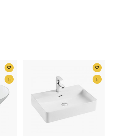
11392 ₽
Сиденье для унитаза с
u
микролифтом Allen Brau
Fantasy 4.11005.SM
13605 ₽
Раковина-чаша Allen
u
Brau Fantasy 45
4.11019.20 Белая