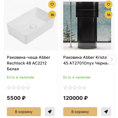
Раковина-чаша Abber
Раковина Abber
Rechteck 51 AC2207
Rechteck 39 AC2215
Белая
Белая
Раковина-чаша Abber
Раковина Abber Kristall
Rechteck 48 AC2212
45 AT2701Onyx Черная
Белая
Есть в наличии
Есть в наличии
6800 ₽
6885 ₽
Раковина-чаша Abber
Раковина-чаша Abber
Rechteck 60 AC2206
Rechteck 42 AC2214
Белая
Белая
5500 ₽
120000 ₽
В корзину
В корзину