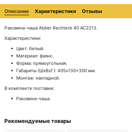
Описание
Характеристики
Отзывы
Раковина-чаша Abber Rechteck 40 AC2213.
Характеристики:
6000 ₽
6000 ₽
Раковина Abber
Раковина-чаша Abber
Цвет: белый.
Rechteck 50 AC2203
Rechteck 50 AC2202
Материал: фаянс.
Белая
Белая
Форма: прямоугольная.
Габариты (ШхВхГ): 405x130x300 мм.
Монтаж: накладной.
В комплекте поставки:
Раковина-чаша.
Рекомендуемые товары
6400 ₽
6800 ₽