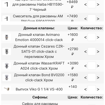
+8469
<
>
для раковины Haiba HB11590-
₽
7 Черный
Смеситель для раковины AM
+7490
<
>
PM Gem F90A02100
₽
Смеситель для раковины
Донные клапаны:
Цена:
Количество:
+7590
<
>
AM.PM Gem F90A02122
Донный клапан Avimano
+1600
₽
<
>
Черный
Emotion 4000014 click-clack
₽
Смеситель для раковины
Донный клапан Cezares CZR-
+8124
+2790
<
>
Cersanit Brasko Black 63107 с
<
>
SAT5-01 click-clack с
₽
₽
донным клапаном
переливом Хром
Смеситель для раковины
Донный клапан WasserKRAFT
+3090
+17166
<
>
<
>
Gappo G1007-16 Черный
A024 click-clack Хром
₽
₽
матовый
Донный клапан Bond BV0200
+1580
<
>
Смеситель для раковины
+11340
click-clack Хром
₽
<
>
Kaiser Cezar 05111-2
₽
+140
<
>
Выпуск Viko G 1 1/4 VS-400
Смеситель для раковины
+9970
₽
<
>
Kaiser Elite 01011-2
₽
Сифоны:
Цена:
Количество:
Донный клапан Alcaplast
+4070
Смеситель для раковины
<
>
A392C click-clack с
Сифон для раковины
+8800