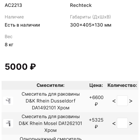
AC2213
Rechteck
Наличие
Габариты (ДхШхВ)
Есть в наличии
300×405×130 мм
Вес
8 кг
5000 ₽
Смесители:
Цена:
Количество:
Смеситель для раковины
+6600
<
>
D&K Rhein Dusseldorf
₽
DA1492101 Хром
Смеситель для раковины
+5325
<
>
D&K Rhein Mosel DA1262101
₽
Хром
Однорычажный смеситель