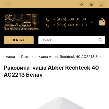
+7 (495) 888-01-80
+7 (969) 149-83-80
КАТАЛОГ
ины-чаши
Раковина-чаша Abber Rechteck 40 AC2213 Белая
Раковина-чаша Abber Rechteck 40
AC2213 Белая