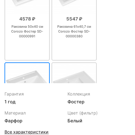
4578 ₽
5547 ₽
Раковина 50х40 см
Раковина 61х40,7 см
Corozo Фостер SD-
Corozo Фостер SD-
00000991
00000380
Гарантия
Коллекция
1 год
Фостер
6924 ₽
8097 ₽
Материал
Цвет (фильтр)
Раковина 71х46,5 см
Раковина 81х45,3 см
Фарфор
Белый
Corozo Фостер SD-
Corozo Фостер SD-
00000379
00000334
Все характеристики