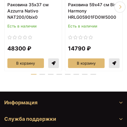
Раковина 35х37 см
Раковина 59х47 см Bien
Azzurra Nativo
Harmony
NAT200/0bix0
HRLG05901FD0W5000
Есть в наличии
Есть в наличии
31246 ₽
32851 ₽
Бачок для унитаза
Комплект механизма
Artceram Hermitage
слива Artceram
48300 ₽
14790 ₽
HEC009 01 00
Hermitage ACA00672
В корзину
В корзину
Информация
Служба поддержки
32851 ₽
37360 ₽