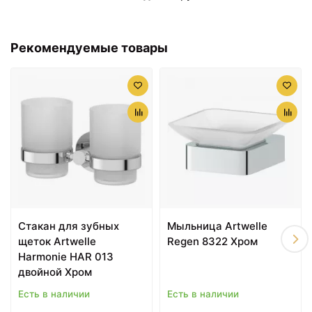
2799 ₽
2959 ₽
Рекомендуемые товары
Стакан для зубных
Держатель туалетной
щёток Artwelle Harmonie
бумаги Artwelle
HAR 012 Хром
Harmonie HAR 047 Хром
Стакан для зубных
Мыльница Artwelle
щеток Artwelle
Regen 8322 Хром
3109 ₽
3429 ₽
Harmonie HAR 013
двойной Хром
Кольцо для полотенец
Крючок Artwelle
Artwelle Harmonie HAR
Harmonie HAR 010
Есть в наличии
Есть в наличии
022 Хром