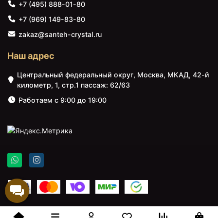
+7 (495) 888-01-80
+7 (969) 149-83-80
zakaz@santeh-crystal.ru
3589 ₽
3739 ₽
Вешалка для полотенец
Дозатор для жидкого
Наш адрес
Artwelle Harmonie HAR
мыла Artwelle Harmonie
002 Хром
HAR 015 Хром
Центральный федеральный округ, Москва, МКАД, 42-й
километр, 1, стр.1 пассаж: 62/63
Работаем с 9:00 до 19:00
4369 ₽
4369 ₽
Полотенцедержатель
Стакан для зубных
Artwelle Harmonie HAR
щеток Artwelle Harmonie
023 поворотный Хром
HAR 013 двойной Хром