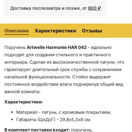
Доставка послезавтра и позже, от
800 ₽
Описание
Характеристики
Отзывы
Поручень
Artwelle Harmonie HAR 042
- идеально
подходит для создания стильного и практичного
2603 ₽
2799 ₽
интерьера. Сделан из высококачественной латуни, что
Держатель туалетной
Мыльница Artwelle
гарантирует длительный срок службы с сохранением
бумаги Artwelle
Harmonie HAR 014 Хром
начальной функциональности. Стойко выдержит
Harmonie HAR 048 с
крышкой Хром
постоянное воздействие влаги подчеркнув общий вид
ванной комнаты.
Характеристики:
Материал - латунь, с хромовым покрытием.
Габариты (ШхДхГ) - 29,8х5,3х8 см.
В комплект поставки входит:
поручень.