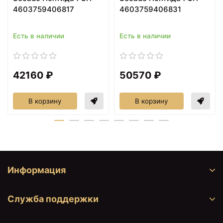
4603759406817
4603759406831
Есть в наличии
Есть в наличии
42160 ₽
50570 ₽
В корзину
В корзину
43860 ₽
43860 ₽
Полотенцесушитель
Полотенцесушитель
электрический 670х700
электрический 870х600
ТЭН левый Secado
ТЭН правый Secado
Понтида Плюс
Понтида Плюс
4603777457723
4603759409504
Информация
Служба поддержки