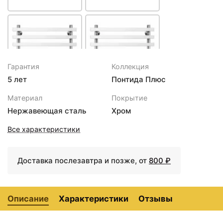
Гарантия
Коллекция
5 лет
Понтида Плюс
42160 ₽
42160 ₽
Материал
Покрытие
Полотенцесушитель
Полотенцесушитель
Нержавеющая сталь
Хром
электрический 670х600
электрический 670х600
ТЭН левый Secado
ТЭН правый Secado
Все характеристики
Понтида Плюс
Понтида Плюс
4603759406855
4603759409498
Доставка послезавтра и позже, от
800 ₽
Описание
Характеристики
Отзывы