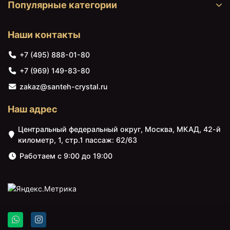
Популярные категории
Наши контакты
44420 ₽
44420 ₽
Полотенцесушитель
Полотенцесушитель
+7 (495) 888-01-80
электрический
электрический
1070х500 ТЭН левый
1070х500 ТЭН правый
+7 (969) 149-83-80
Secado Понтида Плюс
Secado Понтида Плюс
4603777457785
4603777457792
zakaz@santeh-crystal.ru
Наш адрес
Центральный федеральный округ, Москва, МКАД, 42-й
километр, 1, стр.1 пассаж: 62/63
Работаем с 9:00 до 19:00
45540 ₽
45540 ₽
Полотенцесушитель
Полотенцесушитель
электрический
электрический 870х700
1070х600 ТЭН левый
ТЭН правый Secado