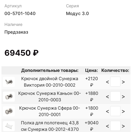
Артикул
Серия
00-5701-1040
Модус 3.0
Наличие
Предзаказ
69450 ₽
Дополнительные товары:
Цена:
Количество:
Крючок двойной Сунержа
+2120
<
>
Виктория 00-2010-0002
₽
Крючок Сунержа Каньон 00-
+1880
<
>
2010-0003
₽
Крючок Сунержа Сфера 00-
+1800
<
>
2010-0001
₽
Полка для полотенец 43,8
+9040
<
>
см Сунержа 00-2012-4370
₽