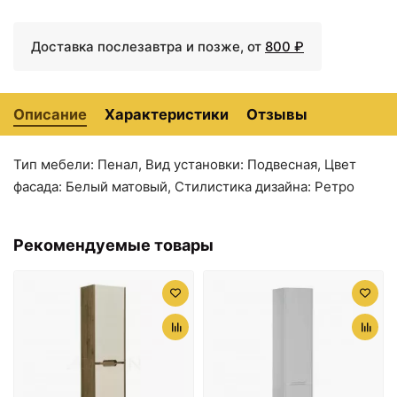
Доставка послезавтра и позже, от
800 ₽
Описание
Характеристики
Отзывы
Тип мебели: Пенал, Вид установки: Подвесная, Цвет
фасада: Белый матовый, Стилистика дизайна: Ретро
27640 ₽
27640 ₽
Пенал подвесной
Пенал подвесной
капучино глянец L
магнолия L Caprigo
Рекомендуемые товары
Caprigo Nokturn 1350L-
Nokturn 1350L-TP800
TP019