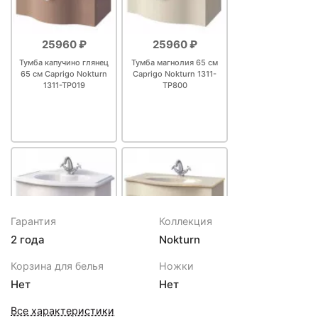
25960 ₽
25960 ₽
Тумба капучино глянец
Тумба магнолия 65 см
65 см Caprigo Nokturn
Caprigo Nokturn 1311-
1311-TP019
TP800
Гарантия
Коллекция
2 года
Nokturn
25960 ₽
27472 ₽
Корзина для белья
Ножки
Тумба белый матовый
Тумба магнолия 75 см
Нет
Нет
65 см Caprigo Nokturn
Caprigo Nokturn 1312-
1311-TP811
TP800
Все характеристики