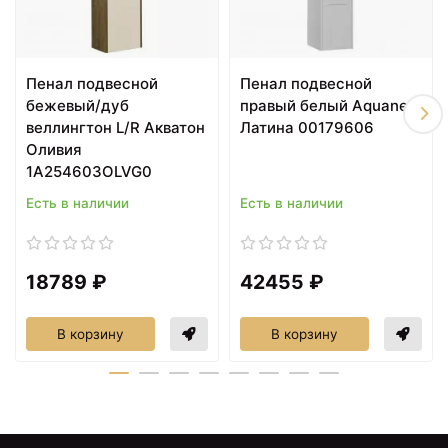
Пенал подвесной
Пенал подвесной
27640 ₽
27640 ₽
бежевый/дуб
правый белый Aquanet
Пенал подвесной белый
Пенал подвесной
веллингтон L/R Акватон
Латина 00179606
матовый R Caprigo
магнолия R Caprigo
Nokturn 1350R-TP811
Nokturn 1350R-TP800
Оливия
1A254603OLVG0
Есть в наличии
Есть в наличии
18789 ₽
42455 ₽
В корзину
В корзину
28184 ₽
29488 ₽
Тумба магнолия 85 см
Тумба магнолия 96 см
Caprigo Nokturn 1313-
Caprigo Nokturn 1314-
TP800
TP800