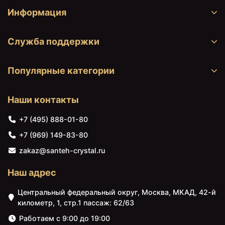
Информация
Служба поддержки
Популярные категории
Наши контакты
+7 (495) 888-01-80
29575 ₽
29575 ₽
+7 (969) 149-83-80
Пенал подвесной белый
Пенал подвесной
матовый L Caprigo
капучино глянец R
zakaz@santeh-crystal.ru
Nokturn 1350L-TP811
Caprigo Nokturn 1350R-
TP019
Наш адрес
Центральный федеральный округ, Москва, МКАД, 42-й
километр, 1, стр.1 пассаж: 62/63
Работаем с 9:00 до 19:00