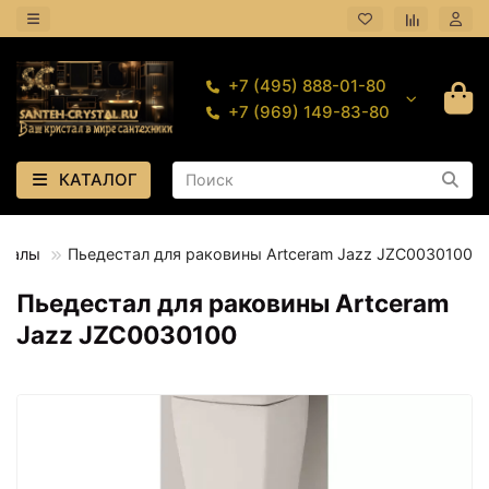
+7 (495) 888-01-80
+7 (969) 149-83-80
КАТАЛОГ
сталы
Пьедестал для раковины Artceram Jazz JZC0030100
Пьедестал для раковины Artceram
Jazz JZC0030100