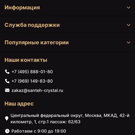
00
Информация
Служба поддержки
Популярные категории
Наши контакты
+7 (495) 888-01-80
41620 ₽
45156 ₽
+7 (969) 149-83-80
Раковина Artceram Jazz
Унитаз Artceram Jazz
60 JZL002 01 00 Белая
JZV001 01 00 подвесной
zakaz@santeh-crystal.ru
Белый
Наш адрес
Центральный федеральный округ, Москва, МКАД, 42-й
километр, 1, стр.1 пассаж: 62/63
Работаем с 9:00 до 19:00