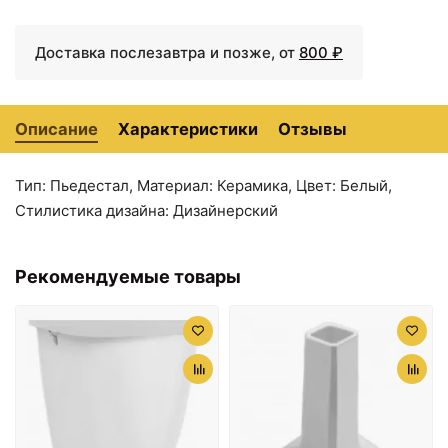
Доставка послезавтра и позже, от
800 ₽
Описание
Характеристики
Отзывы
Тип: Пьедестал, Материал: Керамика, Цвет: Белый,
Стилистика дизайна: Дизайнерский
30200 ₽
31350 ₽
Пьедестал для
Пьедестал для
раковины Artceram Jazz
раковины Artceram Jazz
Рекомендуемые товары
JZC00303/JZ18nero
JZC0030100