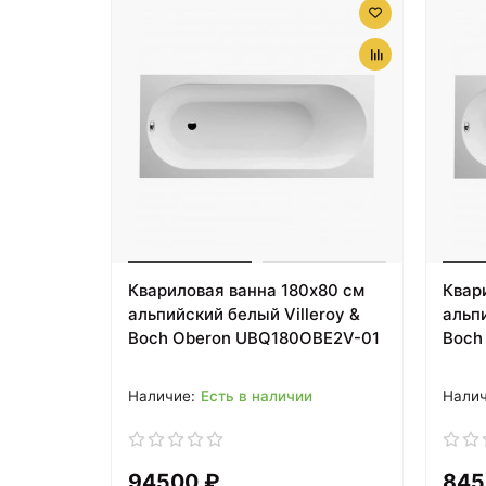
Квариловая ванна 180х80 см
Квар
альпийский белый Villeroy &
альпи
Boch Oberon UBQ180OBE2V-01
Boch
Есть в наличии
94500 ₽
845