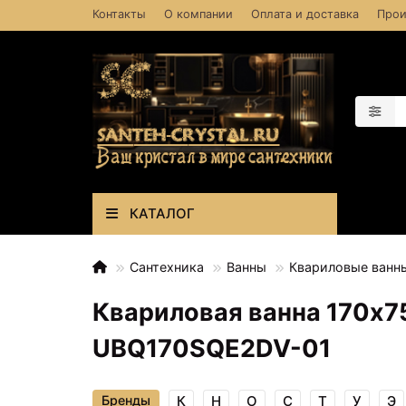
Контакты
О компании
Оплата и доставка
Прои
КАТАЛОГ
Сантехника
Ванны
Квариловые ванн
Квариловая ванна 170х75
UBQ170SQE2DV-01
Бренды
К
Н
О
С
Т
У
Э