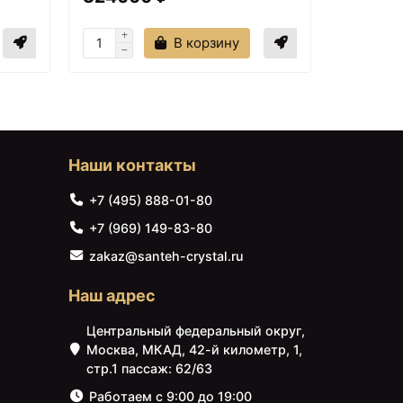
Delafon Struktura
+49890
<
>
В корзину
 инсталляции Jacob
₽
859-7-BMT
amixa Jupiter
+46190
<
>
алляции Damixa
₽
стема инсталляции
+40900
<
>
Наши контакты
+ SL-04
₽
стема инсталляции
+40900
+7 (495) 888-01-80
<
>
 SL-03
₽
+7 (969) 149-83-80
7901 + T352701 +
+66108
zakaz@santeh-crystal.ru
<
>
15AA Ideal Standard
₽
01
Наш адрес
tWasser Merzbach
+41650
<
>
инсталляции Grohe
Центральный федеральный округ,
₽
Москва, МКАД, 42-й километр, 1,
стр.1 пассаж: 62/63
Bagno Ardente-C
+50300
<
>
MB + система
Работаем с 9:00 до 19:00