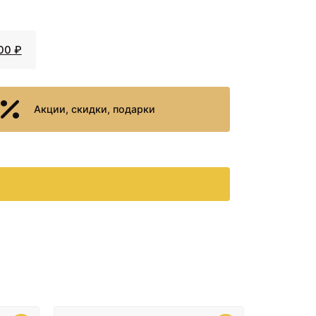
 Delafon Nouvelle
+62230
<
>
истема инсталляции
₽
.1
00 ₽
acor 11.732.00.02 +
+43580
<
>
e 38721001
₽
andard Tesi T007901
+47930
<
>
Акции, скидки, подарки
и Grohe 38721001
₽
ssman GR-4441S +
+29420
<
>
e 38772001
₽
ssman GR-4441S +
+43900
<
>
 458.125.21.1
₽
he Gap 346477000 +
+62650
<
>
eberit 458.125.21.1
₽
Delafon Struktura
+43440
<
>
инсталляции Grohe
₽
ssman GR-4455S +
+36590
<
>
 458.124.21.1
₽