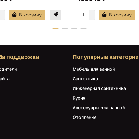
Комплект подвесной унитаз Jacob 
В корзину
В корзину
EDE102-00 + E70024-00 + система
Delafon E24156-NF + E20
Комплект подвесной унитаз D
DX77C1738SC + система инст
DX00.I011.0101
Комплект подвесной унитаз + си
ба поддержки
Популярные категории
SantiLine SL-5004MB 
Комплект подвесной унитаз + си
одители
Мебель для ванной
SantiLine SL-5018MB +
айта
Сантехника
Комплект подвесной унитаз T00
Инженерная сантехника
система инсталляции R020467 + R01
Prosys Tesi R0305
Кухня
Комплект подвесной унитаз Wel
Аксессуары для ванной
004MT-BL 10000003695 + система 
Отопление
38811kf0
Комплект подвесной унитаз Bel
BB3202CHR-MB + BB3202SC-