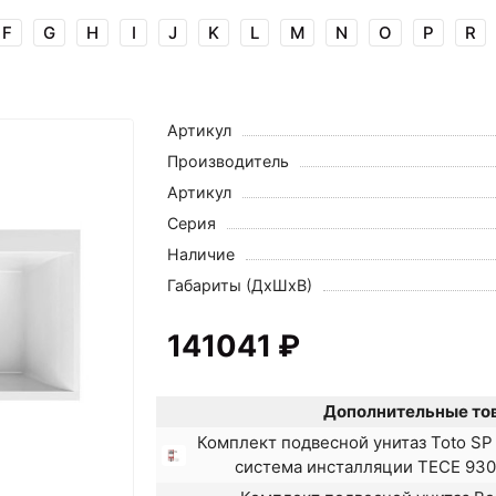
F
G
H
I
J
K
L
M
N
O
P
R
Артикул
Производитель
Артикул
Серия
Наличие
Габариты (ДхШхВ)
141041 ₽
Дополнительные то
Комплект подвесной унитаз Toto S
система инсталляции TECE 930