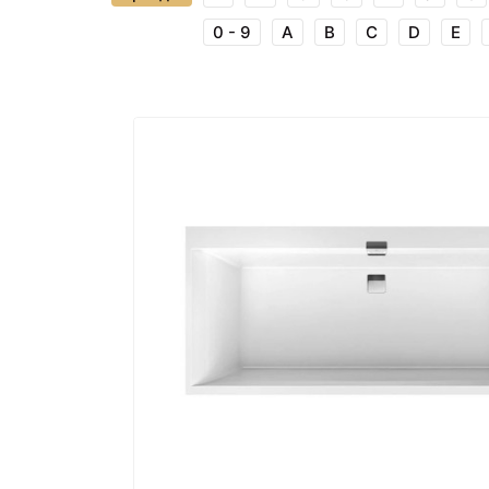
0 - 9
A
B
C
D
E