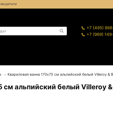
зводители
+7 (495) 88
+7 (969) 14
ы
Квариловая ванна 170х75 см альпийский белый Villeroy &
 см альпийский белый Villeroy &