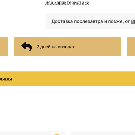
Все характеристики
Комплект подвесной унитаз Jacob
Vague EDJ102-00 + E20069-00 + с
Geberit 458.124.21
Доставка послезавтра и позже, от
8
Комплект подвесной унитаз Teka Man
система инсталляции Groh
Комплект подвесной унитаз Ideal St
7 дней на возврат
+ T352701 + система инсталляци
Комплект подвесной унитаз Gro
система инсталляции Groh
Комплект подвесной унитаз Gro
зывы
система инсталляции Geberit
Комплект подвесной унитаз Roca T
801472004 + система инсталляции G
Комплект подвесной унитаз Jacob 
EDF102-00 + E4272-00 + система 
38772001
Комплект подвесной унитаз Gro
система инсталляции Geberit