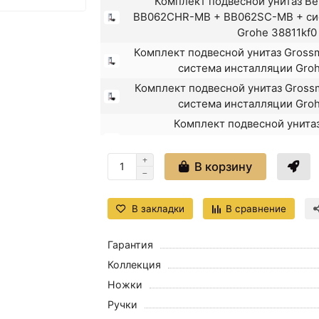
Комплект подвесной унитаз Be
BB062CHR-MB + BB062SC-MB + си
Grohe 38811kf0
Комплект подвесной унитаз Gros
система инсталляции Groh
Комплект подвесной унитаз Gros
система инсталляции Groh
Комплект подвесной унитаз
MDKA052N1VP0B7000 + система и
38811kf0
В корзину
Комплект подвесной унитаз Jacob 
E4440-00 + система инсталляци
В закладки
В сравнение
Комплект подвесной унитаз Gustavs
5G84HR01 + система инсталляци
Гарантия
Набор Grohe Solido Perfec
Коллекция
Комплект подвесной унитаз Gust
Ножки
GB1183300R1030 + система инс
Ручки
38721001