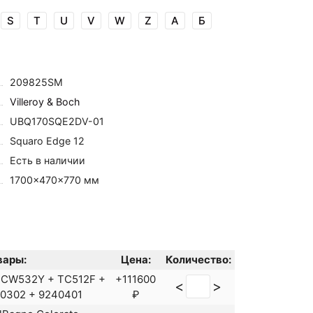
S
T
U
V
W
Z
А
Б
209825SM
Villeroy & Boch
UBQ170SQE2DV-01
Squaro Edge 12
Есть в наличии
1700×470×770 мм
вары:
Цена:
Количество:
P CW532Y + TC512F +
+111600
<
>
0302 + 9240401
₽