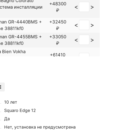
lBagno Colorato
+48300
<
>
стема инсталляции
₽
sman GR-4440BMS +
+32450
<
>
e 38811kf0
₽
sman GR-4455BMS +
+33050
<
>
e 38811kf0
₽
 Bien Vokha
+61410
<
>
нсталляции Grohe
₽
Delafon Presquile
+67960
<
>
и Grohe 38721001
₽
berg Hygienic Flush
+50210
<
>
и Grohe 38721001
₽
10 лет
+43775
<
>
t 39186000
₽
Squaro Edge 12
avsberg Estetic
Да
+76660
<
>
талляции Grohe
Нет, установка не предусмотрена
₽