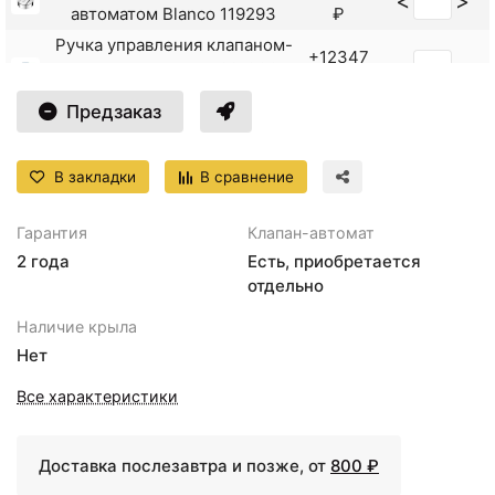
<
>
автоматом Blanco 119293
₽
Ручка управления клапаном-
+12347
<
>
автоматом Blanco 221336
₽
матовый хром
Предзаказ
Ручка управления клапаном-
+7255
<
>
автоматом Blanco 221339
₽
хром
В закладки
В сравнение
Ручка управления клапаном-
+12220
<
>
автоматом Blanco 222115
₽
Гарантия
Клапан-автомат
Ручка управления клапаном-
2 года
Есть, приобретается
+12220
<
>
автоматом Blanco 222118
отдельно
₽
матовая сталь
Наличие крыла
Ручка управления клапаном-
+4115
Нет
<
>
автоматом Blanco 225112
₽
хром
Все характеристики
Ручка управления клапаном-
+14404
<
>
автоматом Blanco 226540
₽
Доставка послезавтра и позже, от
800 ₽
нержавеющая сталь