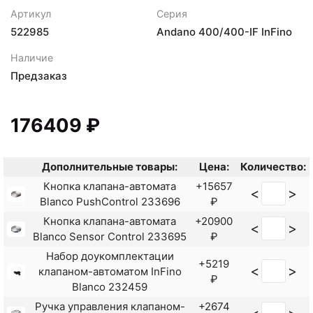
Артикул
Серия
522985
Andano 400/400-IF InFino
Наличие
Предзаказ
176409 ₽
Дополнительные товары:
Цена:
Количество:
Кнопка клапана-автомата
+15657
<
>
Blanco PushControl 233696
₽
Кнопка клапана-автомата
+20900
<
>
Blanco Sensor Control 233695
₽
Набор доукомплектации
+5219
<
>
клапаном-автоматом InFino
₽
Blanco 232459
Ручка управления клапаном-
+2674