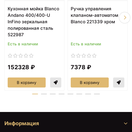
₽
Кухонная мойка Blanco
Ручка управления
Фильтр Аквафор Кристалл А
+3190
<
>
Andano 400/400-U
клапаном-автоматом
(для жёсткой воды)
₽
InFino зеркальная
Blanco 221339 хром
+3740
<
>
полированная сталь
Фильтр Аквафор Кристалл Н
₽
522987
Фильтр Барьер Expert Ультра
+5787
<
>
Есть в наличии
Есть в наличии
H271P03 (4601032994532)
₽
Фильтр Барьер Актив Сила
+5550
<
>
Сердца H281P00
₽
152328 ₽
7378 ₽
(4601032995959)
Фильтр Барьер Профи
+5550
<
>
Standard H112P00
В корзину
В корзину
₽
(4601032932084)
Фильтр Барьер Эксперт
+6949
<
>
Complex H241P05
₽
(4601032999537)
Фильтр Барьер Эксперт
+5650
Информация
<
>
Standard H211P06
₽
(4601032996727)