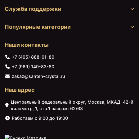
Фильтр Барьер Эксперт
Служба поддержки
+6949
<
>
Жесткость х2 H291P01
₽
(4601032999230)
Популярные категории
Фильтр Барьер Эксперт Слим
+4990
<
>
Жесткость H821P00
₽
(4601032998783)
Наши контакты
+7 (495) 888-01-80
+7 (969) 149-83-80
zakaz@santeh-crystal.ru
Наш адрес
Центральный федеральный округ, Москва, МКАД, 42-й
километр, 1, стр.1 пассаж: 62/63
Работаем с 9:00 до 19:00