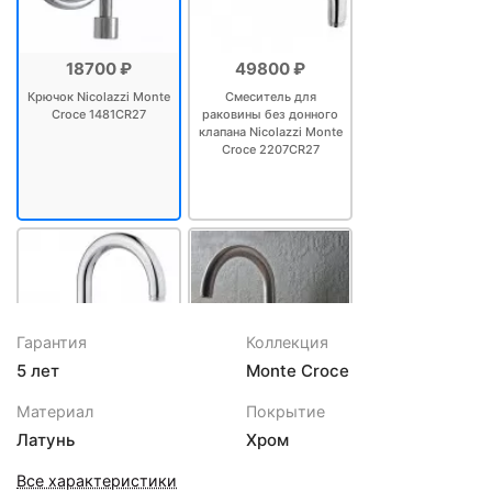
18700 ₽
49800 ₽
Крючок Nicolazzi Monte
Смеситель для
Croce 1481CR27
раковины без донного
клапана Nicolazzi Monte
Croce 2207CR27
Гарантия
Коллекция
5 лет
Monte Croce
59062 ₽
70116 ₽
Материал
Покрытие
Смеситель для
Смеситель для
Латунь
Хром
раковины с донным
раковины с донным
клапаном Nicolazzi
клапаном Nicolazzi
Все характеристики
Monte Croce 2236CR27
Monte Croce 2236NS27