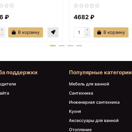
1690 ₽
1790 ₽
6 ₽
4682 ₽
Душевая лейка 120 мм
Душевая лейка 115,8 мм
IDDIS Optima Home
IDDIS Optima Home
OPH12CPi18
OPH3F0Ci18
В корзину
В корзину
ба поддержки
Популярные категории
одители
Мебель для ванной
айта
Сантехника
1990 ₽
1990 ₽
Инженерная сантехника
Ручной душ Iddis Optima
Донный клапан IDDIS
Кухня
Home OPH3F0Bi18
Optima Home
Черный матовый
001SB01i88
Аксессуары для ванной
Отопление