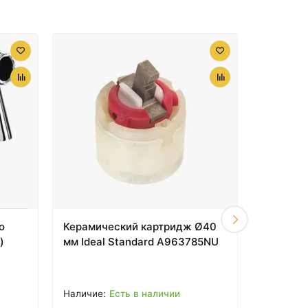
1690 ₽
Душевая лейка 120 мм
IDDIS Optima Home
OPH12CWi18
о
Керамический картридж Ø40
Керамич
)
мм Ideal Standard A963785NU
мм Idea
Есть в наличии