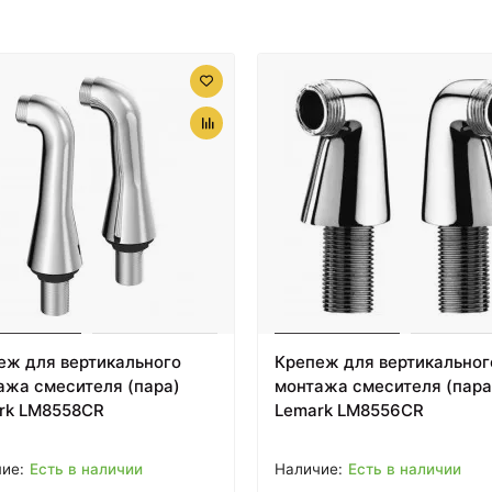
1390 ₽
1400 ₽
Душевой шланг 120 см
Душевой шланг 120 см
IDDIS Optima Home
IDDIS Optima Home
A50711 1.2
OPH12GLi19
еж для вертикального
Крепеж для вертикальног
ажа смесителя (пара)
монтажа смесителя (пара
rk LM8558CR
Lemark LM8556CR
Есть в наличии
Есть в наличии