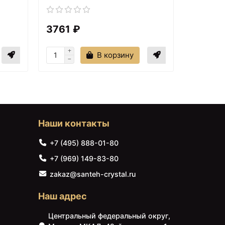
1890 ₽
3761 ₽
2888 
Душевая лейка 120 мм
IDDIS Optima Home
OPH12BPi18
В корзину
Наши контакты
+7 (495) 888-01-80
+7 (969) 149-83-80
1990 ₽
zakaz@santeh-crystal.ru
Донный клапан IDDIS
Optima Home
Наш адрес
OPHG000i88
Центральный федеральный округ,