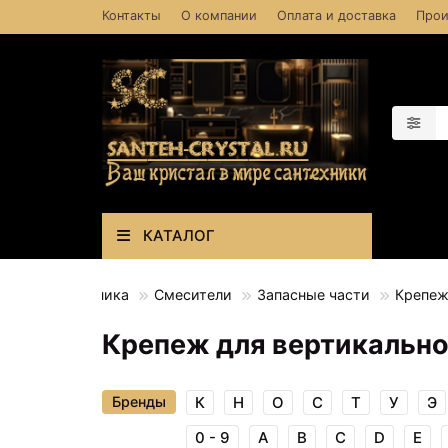
Контакты
О компании
Оплата и доставка
Прои
КАТАЛОГ
Сантехника
Смесители
Запасные части
Крепеж
Крепеж для вертикально
Бренды
К
Н
О
С
Т
У
Э
0 - 9
A
B
C
D
E