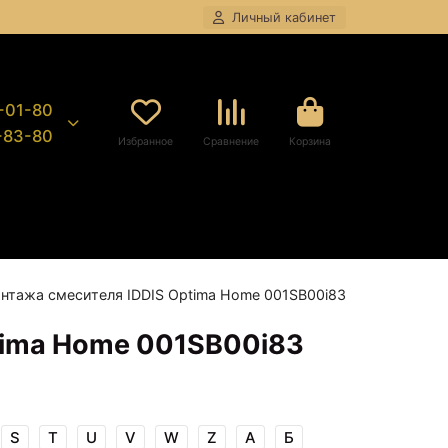
Личный кабинет
8-01-80
9-83-80
Избранное
Сравнение
Корзина
нтажа смесителя IDDIS Optima Home 001SB00i83
tima Home 001SB00i83
S
T
U
V
W
Z
А
Б