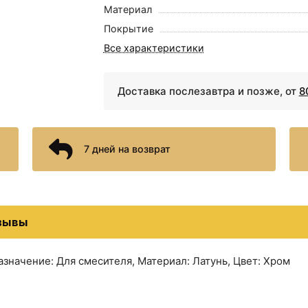
Материал
700 ₽
890 ₽
Покрытие
Верхний душ Iddis
Душевая лейка 98 мм
Optima Home
IDDIS Optima Home
Все характеристики
OPH22BRi64 Черный
OPH1F98i18
матовый
Доставка послезавтра и позже, от
8
7 дней на возврат
1090 ₽
1190 ₽
зывы
Душевой шланг 120 см
Душевая лейка 98 мм
IDDIS Optima Home
IDDIS Optima Home
азначение: Для смесителя, Материал: Латунь, Цвет: Хром
A50211 1.2
OPH1FG9i18