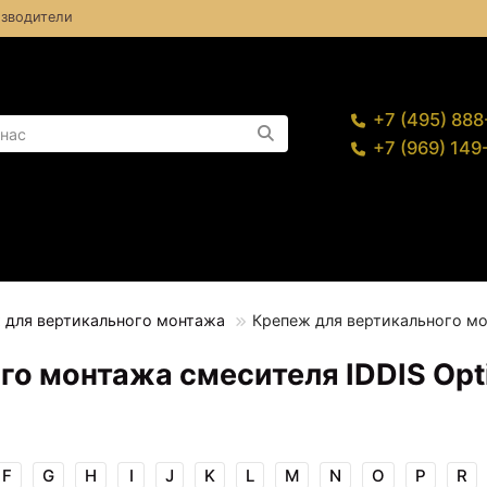
зводители
+7 (495) 88
+7 (969) 14
 для вертикального монтажа
Крепеж для вертикального мо
го монтажа смесителя IDDIS Op
F
G
H
I
J
K
L
M
N
O
P
R