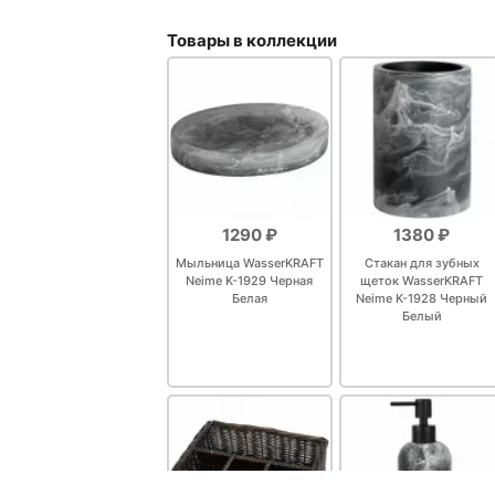
Товары в коллекции
1290 ₽
1380 ₽
Мыльница WasserKRAFT
Стакан для зубных
Neime K-1929 Черная
щеток WasserKRAFT
Белая
Neime K-1928 Черный
Белый