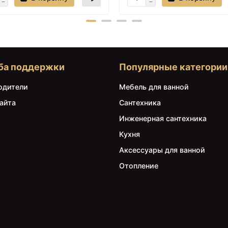
19P10-RP100/Rhin
WasserKRAFT Neime
44S10-RP100 100 19P10-
90х90 19T01 Черный
RP100/44S10-RP100
матовый
профиль Белый стекло
прозрачное
ба поддержки
Популярные категории
одители
Мебель для ванной
айта
Сантехника
Инженерная сантехника
40250 ₽
48832 ₽
Кухня
Смеситель для душа
Душевой поддон из
Аксессуары для ванной
WasserKRAFT Neime
искусственного камня
1944 с термостатом
WasserKRAFT Neime
Отопление
Хром
120х90 19T07 Черный
матовый