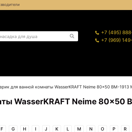
зводители
+7 (495) 88
+7 (969) 14
врик для ванной комнаты WasserKRAFT Neime 80x50 BM-1913
наты WasserKRAFT Neime 80x50 
F
G
H
I
J
K
L
M
N
O
P
R