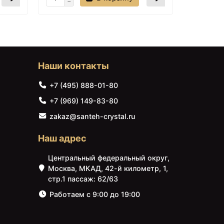
WasserKRAFT Neime
90х90 19T03 Черный
матовый
Наши контакты
+7 (495) 888-01-80
+7 (969) 149-83-80
zakaz@santeh-crystal.ru
52896 ₽
Наш адрес
Душевой поддон из
искусственного камня
WasserKRAFT Neime
Центральный федеральный округ,
120х100 19T10 Черный
Москва, МКАД, 42-й километр, 1,
матовый
стр.1 пассаж: 62/63
Работаем с 9:00 до 19:00