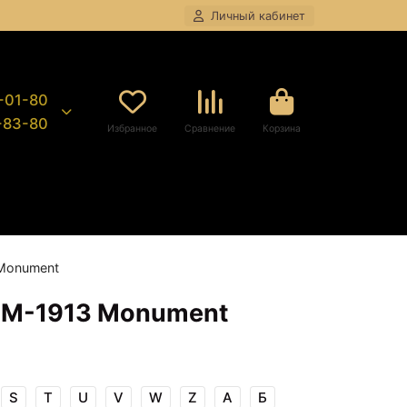
Личный кабинет
8-01-80
9-83-80
Избранное
Сравнение
Корзина
 Monument
BM-1913 Monument
S
T
U
V
W
Z
А
Б