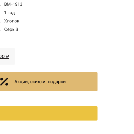
BM-1913
1 год
Хлопок
2538 ₽
Серый
Корзина для
аксессуаров
WasserKRAFT Neime WB-
190-L Темно-коричневая
00 ₽
Акции, скидки, подарки
2660 ₽
Коврик для ванной
комнаты WasserKRAFT
Neime 80x50 BM-1911