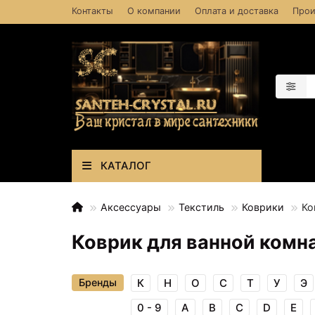
Контакты
О компании
Оплата и доставка
Прои
КАТАЛОГ
Аксессуары
Текстиль
Коврики
Ко
Коврик для ванной ком
Бренды
К
Н
О
С
Т
У
Э
0 - 9
A
B
C
D
E