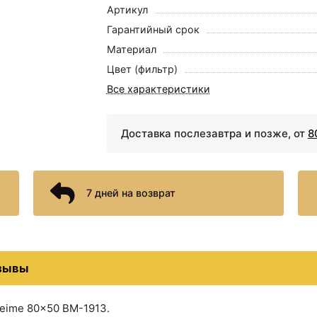
Артикул
Гарантийный срок
Материал
1668 ₽
2243 ₽
Цвет (фильтр)
Корзина для
Дозатор для жидкого
аксессуаров
мыла WasserKRAFT
Все характеристики
WasserKRAFT Neime WB-
Neime K-1999 Черный
190-M Темно-
Белый
коричневая
Доставка послезавтра и позже, от
8
7 дней на возврат
2660 ₽
2660 ₽
зывы
Коврик для ванной
Коврик для ванной
комнаты WasserKRAFT
комнаты WasserKRAFT
eime 80x50 BM-1913.
Neime 80x50 BM-1913
Neime 80x50 BM-1912