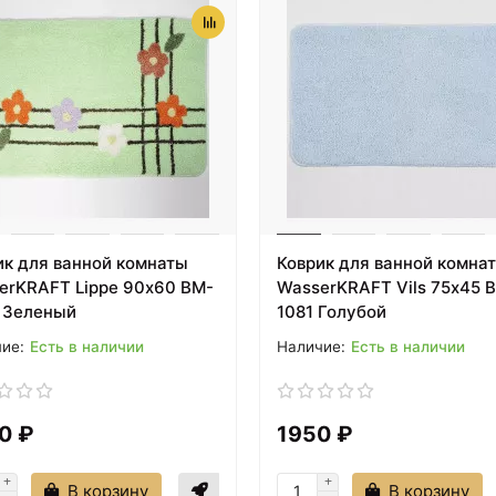
11629 ₽
12110 ₽
Смеситель для кухни
Смеситель для ванны
WasserKRAFT Neime
WasserKRAFT Neime 190
1907 Хром
Хром
ик для ванной комнаты
Коврик для ванной комна
erKRAFT Lippe 90х60 BM-
WasserKRAFT Vils 75х45 
 Зеленый
1081 Голубой
Есть в наличии
Есть в наличии
0 ₽
1950 ₽
34220 ₽
38152 ₽
Душевая стенка
Душевой поддон из
WasserKRAFT Neime
искусственного камня
В корзину
В корзину