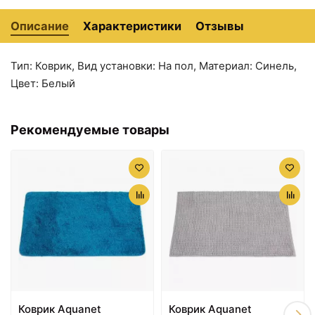
Описание
Характеристики
Отзывы
Тип: Коврик, Вид установки: На пол, Материал: Синель,
Цвет: Белый
440 ₽
440 ₽
Коврик Aquanet
Коврик Aquanet
MA3188I
MA3172W
Рекомендуемые товары
Коврик Aquanet
Коврик Aquanet
440 ₽
440 ₽