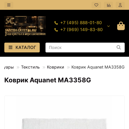
+7 (495) 888-01-80
+7 (969) 149-83-80
КАТАЛОГ
ссуары
Текстиль
Коврики
Коврик Aquanet MA3358G
Коврик Aquanet MA3358G