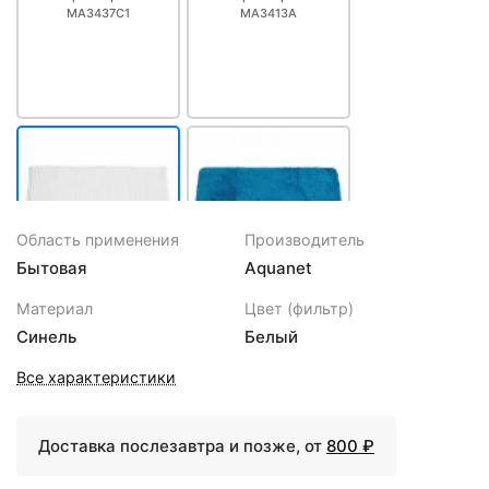
MA3437C1
MA3413A
Область применения
Производитель
Бытовая
Aquanet
440 ₽
440 ₽
Материал
Цвет (фильтр)
Коврик Aquanet
Коврик Aquanet
Синель
Белый
MA3358G
MA3199D
Все характеристики
Доставка послезавтра и позже, от
800 ₽