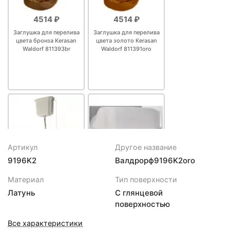
4514 ₽
4514 ₽
Заглушка для перелива
Заглушка для перелива
цвета бронза Kerasan
цвета золото Kerasan
Waldorf 811393br
Waldorf 811391oro
Артикул
Другое название
9196K2
Валдрорф9196K2oro
20315 ₽
21384 ₽
Материал
Тип поверхности
Бачок высокий для
Сиденье для унитаза с
Латунь
С глянцевой
унитаза Kerasan Waldorf
микролифтом белый/
поверхностью
418001bi
хром Kerasan Waldorf
418801bi/cr
Все характеристики