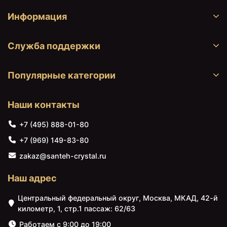
Информация
Служба поддержки
Популярные категории
Наши контакты
26730 ₽
27349 ₽
+7 (495) 888-01-80
Сиденье для унитаза с
Сливная труба для
микролифтом белый/
высокого бачка (труба
+7 (969) 149-83-80
золото Kerasan Waldorf
из 3 частей) хром
418701bi/oro
Kerasan Waldorf 757390
zakaz@santeh-crystal.ru
Наш адрес
Центральный федеральный округ, Москва, МКАД, 42-й
километр, 1, стр.1 пассаж: 62/63
Работаем с 9:00 до 19:00