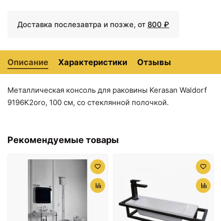
Доставка послезавтра и позже, от
800 ₽
Описание
Характеристики
Отзывы
Металлическая консоль для раковины Kerasan Waldorf
21622 ₽
21622 ₽
9196K2oro, 100 см, со стеклянной полочкой.
Бачок для унитаза
Бачок низкий с боковым
Kerasan Waldorf 418101
отверстием для ручки
смыва Kerasan Waldorf
418301bi
Рекомендуемые товары