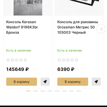
21622 ₽
21622 ₽
Бачок для унитаза с
Бачок низкий для
Консоль Kerasan
Консоль для раковины
боковым отверстием
унитаза Kerasan Waldorf
Waldorf 9196K3br
Grossman Метрис 50
для ручки смыва
418201bi
Бронза
105003 Черный
Kerasan Waldorf 417901bi
Есть в наличии
Есть в наличии
145649 ₽
6390 ₽
В корзину
В корзину
25304 ₽
26730 ₽
Пьедестал для
Сиденье для унитаза с
раковины Waldorf
микролифтом белый/
417001
бронза Kerasan Waldorf
418601bi/br