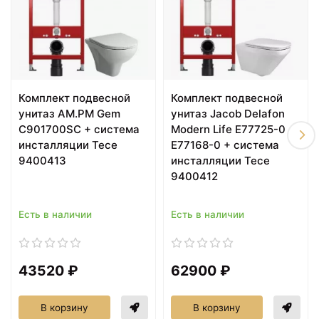
6990 ₽
6990 ₽
Комплект подвесной
Комплект подвесной
Смеситель для кухни
Держатель для
AM.PM Like F8005011
полотенец AM.PM Like
унитаз AM.PM Gem
унитаз Jacob Delafon
Сатин
A8032600 Хром
C901700SC + система
Modern Life E77725-0 +
инсталляции Tece
E77168-0 + система
9400413
инсталляции Tece
9400412
Есть в наличии
Есть в наличии
43520 ₽
62900 ₽
6990 ₽
7490 ₽
В корзину
В корзину
Ершик для унитаза
Каркас для ванны