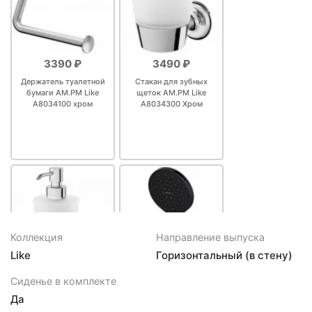
3390 ₽
3490 ₽
Держатель туалетной
Стакан для зубных
бумаги AM.PM Like
щеток AM.PM Like
A8034100 хром
A8034300 Хром
Коллекция
Направление выпуска
Like
Горизонтальный (в стену)
4490 ₽
5490 ₽
Сиденье в комплекте
Дозатор жидкого мыла
Ручной душ AM.PM Like
Да
AM.PM Like A8036900
F0280022 Черный