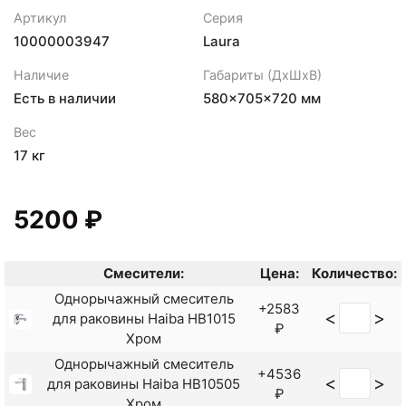
Артикул
Серия
10000003947
Laura
Наличие
Габариты (ДхШхВ)
Есть в наличии
580×705×720 мм
Вес
17 кг
5200 ₽
Смесители:
Цена:
Количество:
Однорычажный смеситель
+2583
<
>
для раковины Haiba HB1015
₽
Хром
Однорычажный смеситель
+4536
<
>
для раковины Haiba HB10505
₽
Хром