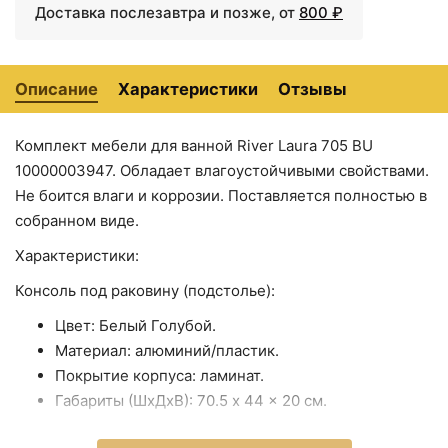
Доставка послезавтра и позже, от
800 ₽
Описание
Характеристики
Отзывы
Комплект мебели для ванной River Laura 705 BU
3400 ₽
5200 ₽
10000003947. Обладает влагоустойчивыми свойствами.
Комплект мебели для
Комплект мебели для
Не боится влаги и коррозии. Поставляется полностью в
ванной River Laura 605
ванной River Laura 705
собранном виде.
BU 10000003946 Белый
BG 10000003952 Белый
Голубой
Бежевый
Характеристики:
Консоль под раковину (подстолье):
Цвет: Белый Голубой.
Материал: алюминий/пластик.
Покрытие корпуса: ламинат.
Габариты (ШxДxВ): 70.5 x 44 x 20 см.
Раковина: