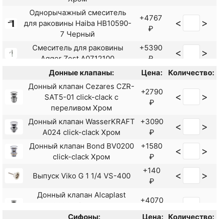
Однорычажный смеситель
+4767
<
>
для раковины Haiba HB10590-
₽
7 Черный
Смеситель для раковины
+5390
<
>
Agger Zest A0712100
₽
Смеситель для раковины
+5990
Донные клапаны:
Цена:
Количество:
<
>
AM.PM X-Joy F85A02100
₽
Донный клапан Cezares CZR-
+2790
<
>
Смеситель для раковины Frap
+8289
SAT5-01 click-clack с
<
>
₽
F1062-2 Черный матовый
₽
переливом Хром
Смеситель для раковины Frap
+3402
Донный клапан WasserKRAFT
+3090
<
>
<
>
F10801 Сатин
₽
A024 click-clack Хром
₽
Смеситель для раковины Frap
+3923
Донный клапан Bond BV0200
+1580
<
>
<
>
F10801-6 Черный матовый
₽
click-clack Хром
₽
Смеситель для раковины Frap
+5383
+140
<
>
<
>
Выпуск Viko G 1 1/4 VS-400
H67 F1067 Хром
₽
₽
Смеситель для раковины Frap
+5087
Донный клапан Alcaplast
<
>
+4070
<
>
H801 F10801-62
₽
A392C click-clack с
₽
переливом
Сифоны:
Цена:
Количество:
Смеситель для раковины