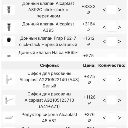
Донный клапан Alcaplast
+3332
<
>
A392C click-clack с
₽
переливом
Донный клапан Alcaplast
+3164
<
>
A395
₽
Донный клапан Frap F62-7
+1612
<
>
click-clack Черный матовый
₽
Донный клапан Haiba HB65-
+575
<
>
3 с переливом click-clack
₽
Хром
Сифоны:
Цена:
Количество:
Донный клапан Haiba HB65-
Сифон для раковины
+452
+475
<
>
<
>
4 с переливом click-clack
Alcaplast AG210522140 (A43)
₽
₽
Хром
Белый
Донный клапан Kaiser 8037
+1510
Сифон для раковины
<
>
+1126
<
>
click-clack
₽
Alcaplast AG2105123710
₽
(A41+A71)
Донный клапан для
+1755
<
>
раковины CeramaLux RD011
Редуктор сифона Alcaplast
+276
<
>
₽
золото
45 A52
₽