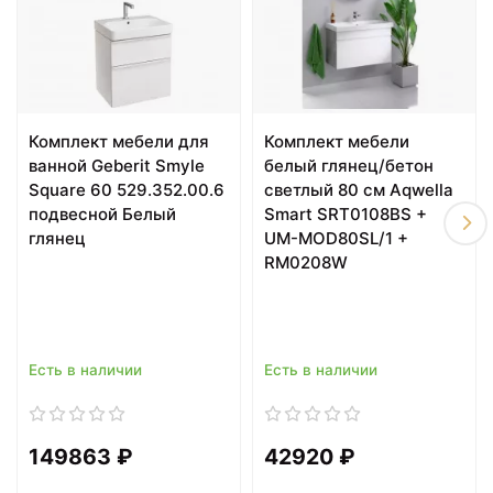
В комплекте поставки: тумба с раковиной (501.916.01.1),
зеркало (500.588.00.1).
11025 ₽
11170 ₽
Комплект мебели для
Комплект мебели
Сиденье для унитаза с
Подвесное биде Geberit
ванной Geberit Smyle
белый глянец/бетон
микролифтом,верхнее
Renova 233040000
Square 60 529.352.00.6
светлый 80 см Aqwella
крепление Geberit
Renova 573085000
подвесной Белый
Smart SRT0108BS +
глянец
UM-MOD80SL/1 +
RM0208W
Есть в наличии
Есть в наличии
149863 ₽
42920 ₽
12254 ₽
12679 ₽
Подвесной унитаз с
Сиденье для