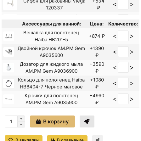
Сифон для раковины Viega
+634
<
>
120337
₽
Сифон для раковины Viega
+426
<
>
G5/4 103927 с пробкой
₽
Аксессуары для ванной:
Цена:
Количество:
Сифон для раковины Viega
+850
Вешалка для полотенец
<
>
<
>
+874 ₽
G5/4 108694
₽
Haiba HB201-5
Двойной крючок AM.PM Gem
+1390
<
>
A9035600
₽
Дозатор для жидкого мыла
+3590
<
>
AM.PM Gem A9036900
₽
Кольцо для полотенец Haiba
+1080
<
>
HB8404-7 Черное матовое
₽
Крючки для полотенец
+4990
<
>
AM.PM Gem A9035900
₽
<
>
Крючок Haiba HB1705-1
+324 ₽
В корзину
Крючок Haiba HB8405-4
<
>
+656 ₽
Бронза
Крючок Haiba HB8405-7
В закладки
В сравнение