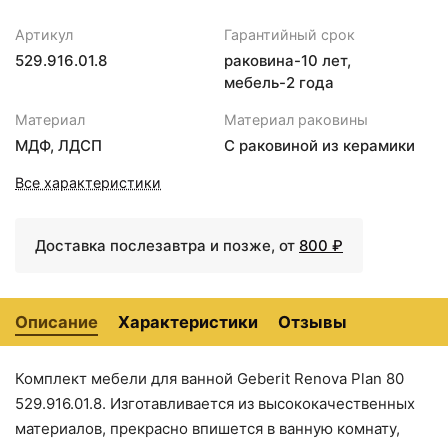
Сушилка для белья Fixsen
+1564
<
>
Артикул
Гарантийный срок
Hotel FX-31025
₽
529.916.01.8
раковина-10 лет,
мебель-2 года
9440 ₽
10003 ₽
Раковина 40х30 см
Полупьедестал для
Материал
Материал раковины
Geberit Renova
раковины Geberit
МДФ, ЛДСП
С раковиной из керамики
273040000
Renova 290520000
Все характеристики
Доставка послезавтра и позже, от
800 ₽
Описание
Характеристики
Отзывы
Комплект мебели для ванной Geberit Renova Plan 80
10003 ₽
10059 ₽
529.916.01.8. Изготавливается из высококачественных
Полупьедестал для
Раковина 45х34 см
материалов, прекрасно впишется в ванную комнату,
раковины Geberit
Geberit Renova