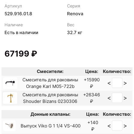
Артикул
Серия
529.916.01.8
Renova
Наличие
Вес
Есть в наличии
32.7 кг
67199 ₽
Смесители:
Цена:
Количество:
Смеситель для раковины
+15990
<
>
Orange Karl M05-722b
₽
Смеситель для раковины
+26346
<
>
Shouder Bizans 0230306
₽
Донные клапаны:
Цена:
Количество:
+140
<
>
Выпуск Viko G 1 1/4 VS-400
₽