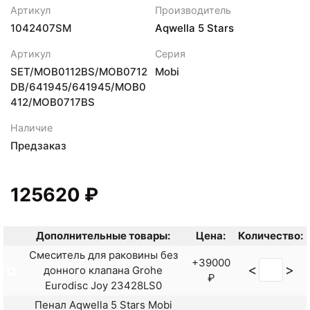
Артикул
Производитель
1042407SM
Aqwella 5 Stars
Артикул
Серия
SET/MOB0112BS/MOB0712
Mobi
DB/641945/641945/MOB0
412/MOB0717BS
Наличие
Предзаказ
125620 ₽
Дополнительные товары:
Цена:
Количество:
Смеситель для раковины без
+39000
<
>
донного клапана Grohe
₽
Eurodisc Joy 23428LS0
Пенал Aqwella 5 Stars Mobi