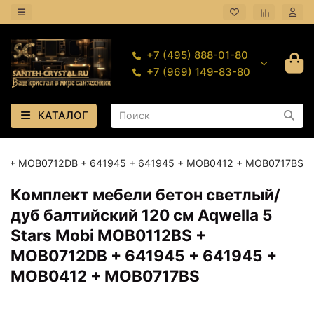
+7 (495) 888-01-80
+7 (969) 149-83-80
КАТАЛОГ
12BS + MOB0712DB + 641945 + 641945 + MOB0412 + MOB0717BS
Комплект мебели бетон светлый/
дуб балтийский 120 см Aqwella 5
Stars Mobi MOB0112BS +
MOB0712DB + 641945 + 641945 +
MOB0412 + MOB0717BS