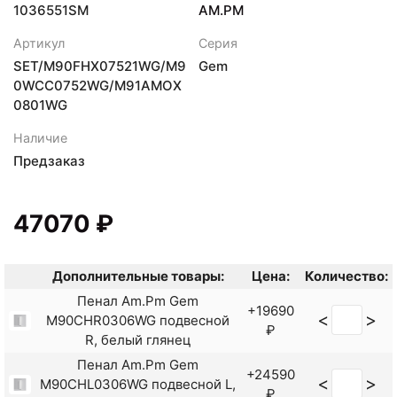
1036551SM
AM.PM
Артикул
Серия
SET/M90FHX07521WG/M9
Gem
0WCC0752WG/M91AMOX
0801WG
Наличие
Предзаказ
47070 ₽
Дополнительные товары:
Цена:
Количество:
Пенал Am.Pm Gem
+19690
<
>
M90CHR0306WG подвесной
₽
R, белый глянец
Пенал Am.Pm Gem
+24590
<
>
M90CHL0306WG подвесной L,
₽