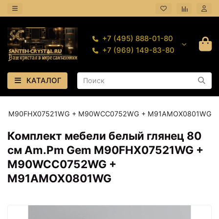
+7 (495) 888-01-80
+7 (969) 149-83-80
КАТАЛОГ
m Gem M90FHX07521WG + M90WCC0752WG + M91AMOX0801WG
Комплект мебели белый глянец 80
см Am.Pm Gem M90FHX07521WG +
M90WCC0752WG +
M91AMOX0801WG