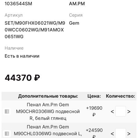
1036544SM
AM.PM
Артикул
Серия
SET/M90FHX06021WG/M9
Gem
0WCC0602WG/M91AMOX
0651WG
Наличие
Есть в наличии
44370 ₽
Дополнительные товары:
Цена:
Количество:
Пенал Am.Pm Gem
+19690
<
>
M90CHR0306WG подвесной
₽
R, белый глянец
Пенал Am.Pm Gem
+24590
<
>
M90CHL0306WG подвесной L,
₽