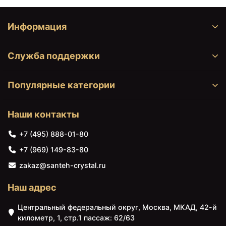
Смеситель для раковины без
+9220
<
>
донного клапана Jacob
Информация
₽
Delafon Elite E32908-CP
Смеситель для раковины без
+8500
Служба поддержки
<
>
донного клапана Jacob
₽
Delafon Kumin E99447-CP
Смеситель для раковины без
Популярные категории
+7990
<
>
донного клапана Jacob
₽
5090 ₽
6490 ₽
Delafon Lucien E20849-CP
Наши контакты
Полотенцедержатель
Смеситель для душа
Смеситель для раковины без
+6850
AM.PM Gem A90346422
AM.PM Gem F90A20000
<
>
донного клапана Lemark
+7 (495) 888-01-80
Черный
Хром
₽
Linara LM0406C
+7 (969) 149-83-80
Смеситель для раковины без
+14544
<
>
zakaz@santeh-crystal.ru
донного клапана Shouder
₽
Luka 0200206
Наш адрес
Смеситель для раковины без
+10620
<
>
донного клапана Shouder
Центральный федеральный округ, Москва, МКАД, 42-й
₽
Sharp 0380204
километр, 1, стр.1 пассаж: 62/63