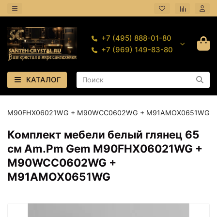
+7 (495) 888-01-80
+7 (969) 149-83-80
КАТАЛОГ
m Gem M90FHX06021WG + M90WCC0602WG + M91AMOX0651WG
Комплект мебели белый глянец 65
см Am.Pm Gem M90FHX06021WG +
M90WCC0602WG +
M91AMOX0651WG