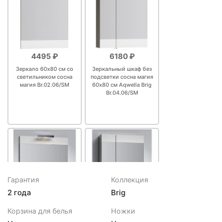
4495 ₽
6180 ₽
Зеркало 60х80 см со
Зеркальный шкаф без
светильником сосна
подсветки сосна магия
магия Br.02.06/SM
60х80 см Aqwella Brig
Br.04.06/SM
Гарантия
Коллекция
2 года
Brig
6252 ₽
6609 ₽
Корзина для белья
Ножки
Зеркало 70х80 см со
Зеркальный шкаф без