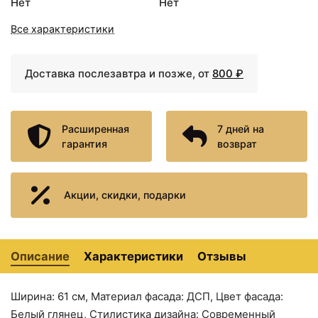
Нет
Нет
светильником сосна
подсветки сосна магия
магия Br.02.07/SM
70х80 см Aqwella Brig
Все характеристики
Br.04.07/SM
Доставка послезавтра и позже, от
800 ₽
Расширенная
7 дней на
гарантия
возврат
Акции, скидки, подарки
14330 ₽
18220 ₽
Тумба с раковиной
Тумба с раковиной
белый глянец 61 см
белый глянец 61 см
Aqwella Brig Br.01.06/1/W
Aqwella Brig
+ 27181
Br.01.06/2//W + 27181
Описание
Характеристики
Отзывы
Ширина: 61 см, Материал фасада: ДСП, Цвет фасада:
Белый глянец, Стилистика дизайна: Современный