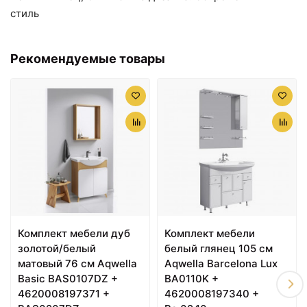
стиль
Рекомендуемые товары
20720 ₽
25850 ₽
Тумба с раковиной
Комплект мебели белый
белый глянец 76,5 см
глянец 61 см Aqwella
Aqwella Brig Br.01.07/1/W
Brig Br.01.06/1/W + 27181
+ 4640021062210
+ Br.04.06/W
Комплект мебели дуб
Комплект мебели
золотой/белый
белый глянец 105 см
матовый 76 см Aqwella
Aqwella Barcelona Lux
Basic BAS0107DZ +
BA0110K +
4620008197371 +
4620008197340 +
29740 ₽
32150 ₽