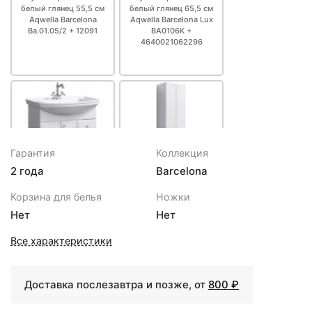
+26701
<
>
белый глянец Aqwella
белый глянец 55,5 см
белый глянец 65,5 см
₽
Aqwella Barcelona
Aqwella Barcelona Lux
Barcelona Ba.05.45
Ba.01.05/2 + 12091
BA0106K +
Пенал угловой с полками и
4640021062296
+28478
<
>
зеркалом белый глянец
₽
Aqwella Barcelona Ba.05.45\/L
Шкафчик навесной белый
+15943
<
>
глянец Aqwella Барселона
₽
Ba.04.03
Шкафчик угловой навесной
+14405
Гарантия
Коллекция
<
>
белый глянец Aqwella
₽
2 года
Barcelona
Барселона Ba.04.36
36140 ₽
37186 ₽
Корзина для белья
Ножки
Тумба с раковиной
Пенал с полками белый
Нет
Нет
белый глянец 76,5 см
глянец Aqwella
Aqwella Barcelona
Barcelona Ba.05.04
Все характеристики
BA0107K +
4620008197470
Доставка послезавтра и позже, от
800 ₽