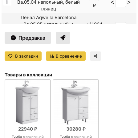
<
>
Ba.05.04 напольный, белый
₽
глянец
Пенал Aqwella Barcelona
Ba.05.05 напольный, с
+41064
<
>
бельевой корзиной, белый
₽
Предзаказ
глянец
Пенал Aqwella Barcelona
+29905
<
>
Ba.05.45 напольный L\/R,
В закладки
В сравнение
₽
угловой, белый глянец
Пенал с двумя ящиками
+27100
<
>
Товары в коллекции
белый глянец Aqwella
₽
Barcelona Ba.05.13
Пенал с полками белый
+30886
<
>
глянец Aqwella Barcelona
₽
Ba.05.04
Пенал с ящиками и бельевой
+36664
<
>
корзиной белый глянец
₽
Aqwella Barcelona Ba.05.05
22940 ₽
30280 ₽
Пенал угловой с полками
Тумба с раковиной
Тумба с раковиной