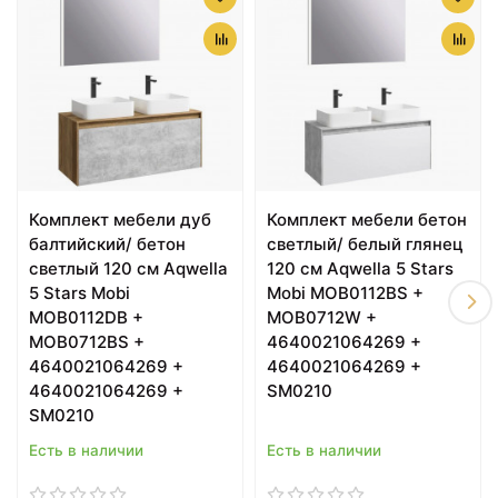
Тумба с раковиной
Комплект мебели белый
белый глянец 105 см
глянец 65,5 см Aqwella
Aqwella Barcelona Lux
Barcelona Lux BA0106K +
BA0110K +
4640021062296 +
4620008197340
Ba.02.06
Комплект мебели дуб
Комплект мебели бетон
балтийский/ бетон
светлый/ белый глянец
светлый 120 см Aqwella
120 см Aqwella 5 Stars
5 Stars Mobi
Mobi MOB0112BS +
MOB0112DB +
MOB0712W +
57470 ₽
61820 ₽
MOB0712BS +
4640021064269 +
Комплект мебели белый
Комплект мебели белый
4640021064269 +
4640021064269 +
глянец 76,5 см Aqwella
глянец 87 см Aqwella
4640021064269 +
SM0210
Barcelona BA0107K +
Barcelona Lux BA0108K +
SM0210
4620008197470 +
4620008197357 +
Ba.02.07
Ba.02.08
Есть в наличии
Есть в наличии