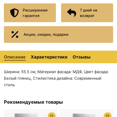
Расширенная
7 дней на
гарантия
возврат
Акции, скидки, подарки
38870 ₽
41710 ₽
Тумба с раковиной
Комплект мебели белый
белый глянец 87 см
глянец 55,5 см Aqwella
Aqwella Barcelona Lux
Barcelona Ba.01.05/2 +
BA0108K +
12091 + Ba.02.55
Описание
Характеристики
Отзывы
4620008197357
Ширина: 55.5 см, Материал фасада: МДФ, Цвет фасада:
Белый глянец, Стилистика дизайна: Современный
стиль
Рекомендуемые товары
48910 ₽
49900 ₽