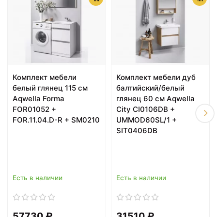
40710 ₽
40710 ₽
Комплект мебели
Комплект мебели дуб
Тумба с раковиной
Тумба с раковиной
белый глянец 115 см
белый глянец 115 см
белый глянец 115 см
балтийский/белый
Aqwella Forma FOR01052
Aqwella Forma
Aqwella Forma
глянец 60 см Aqwella
+ FOR.11.04.D-R
FOR0105KL +
FOR01052 +
City CI0106DB +
FOR.11.04.D-L
FOR.11.04.D-R + SM0210
UMMOD60SL/1 +
SIT0406DB
Есть в наличии
Есть в наличии
57730 ₽
57730 ₽
57730 ₽
31510 ₽