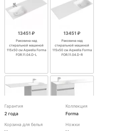
13451 ₽
13451 ₽
Раковина над
Раковина над
стиральной машиной
стиральной машиной
115х50 см Aqwella Forma
115х50 см Aqwella Forma
FOR.11.04.D-L
FOR.11.04.D-R
Гарантия
Коллекция
2 года
Forma
40710 ₽
40710 ₽
Корзина для белья
Ножки
Тумба с раковиной
Тумба с раковиной