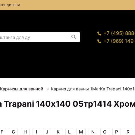
зводители
+7 (495) 88
+7 (969) 14
Карнизы для ванной
Карниз для ванны 1MarKa Trapani 140х
 Trapani 140х140 05тр1414 Хро
F
G
H
I
J
K
L
M
N
O
P
R