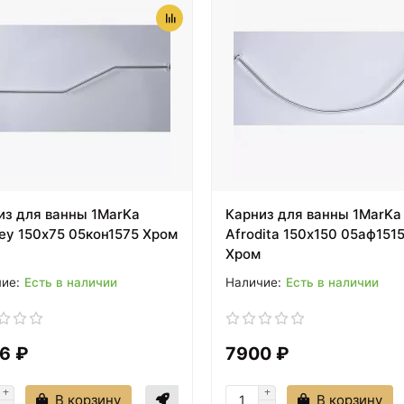
из для ванны 1MarKa
Карниз для ванны 1MarKa
ey 150х75 05кон1575 Хром
Afrodita 150х150 05аф151
Хром
Есть в наличии
Есть в наличии
6 ₽
7900 ₽
В корзину
В корзину