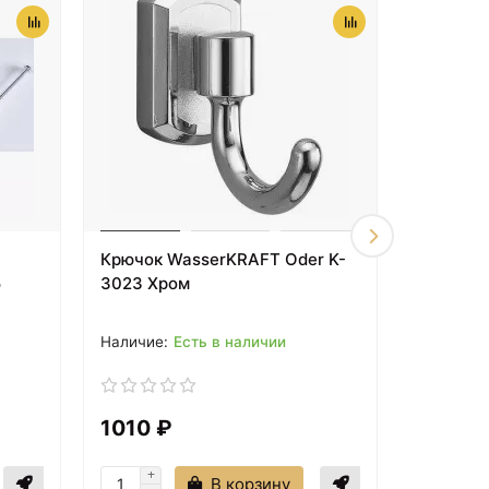
Крючок WasserKRAFT Oder K-
Ведро д
5
3023 Хром
WasserK
Хром ма
Есть в наличии
1010 ₽
6540 
В корзину