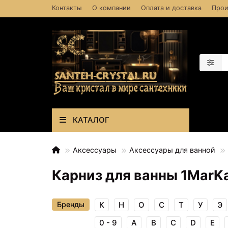
Контакты
О компании
Оплата и доставка
Прои
КАТАЛОГ
Аксессуары
Аксессуары для ванной
Карниз для ванны 1MarKa
Бренды
К
Н
О
С
Т
У
Э
0 - 9
A
B
C
D
E