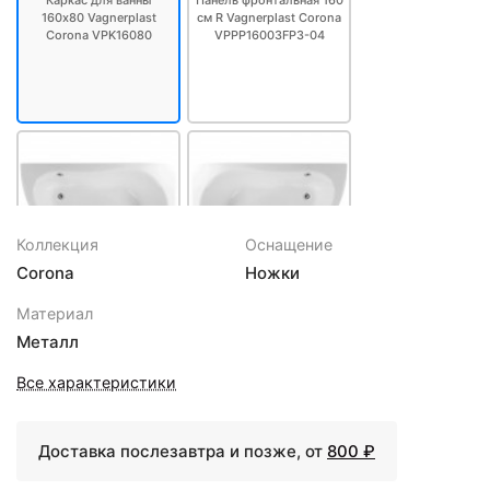
Каркас для ванны
Панель фронтальная 160
160х80 Vagnerplast
см R Vagnerplast Corona
Corona VPK16080
VPPP16003FP3-04
Коллекция
Оснащение
Corona
Ножки
38752 ₽
38752 ₽
Материал
Акриловая ванна
Акриловая ванна 160х80
Металл
160х100 см R
см L Vagnerplast Corona
Vagnerplast Corona
VPBA168CRN3LX-04
Все характеристики
VPBA168CRN3PX-04
Доставка послезавтра и позже, от
800 ₽