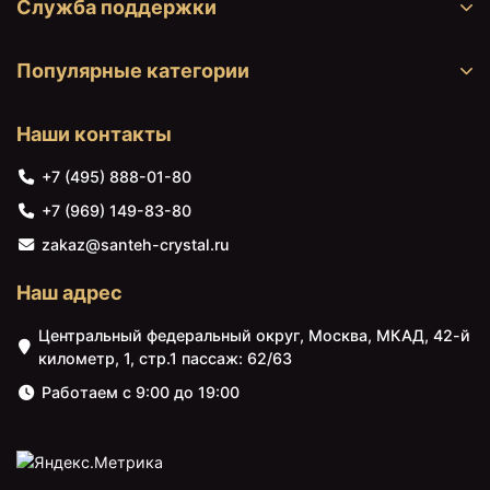
Служба поддержки
Душевая система 300 мм
+72300
<
>
Jacob Delafon Metro E26589-
₽
Популярные категории
CP
Душевая система 300 мм
+93890
<
>
Jacob Delafon Rivoli E26587-
Наши контакты
₽
CP
+7 (495) 888-01-80
Душевая система 310 мм
+141023
<
>
Grohe Euphoria SmartControl
+7 (969) 149-83-80
₽
System 26507000
zakaz@santeh-crystal.ru
Душевая система 310 мм
+127280
<
>
Grohe Euphoria SmartControl
Наш адрес
₽
System Cube 26508000
Центральный федеральный округ, Москва, МКАД, 42-й
Душевая система 310 мм
+96893
километр, 1, стр.1 пассаж: 62/63
<
>
Grohe Euphoria System 310
₽
26075001
Работаем с 9:00 до 19:00
Душевая система 310 мм
+114649
<
>
Grohe Rainshower
₽
SmartActive 26649000