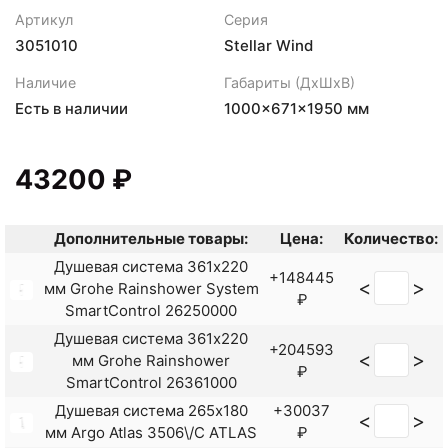
Артикул
Серия
3051010
Stellar Wind
Наличие
Габариты (ДхШхВ)
Есть в наличии
1000×671×1950 мм
43200 ₽
Дополнительные товары:
Цена:
Количество:
Душевая система 361x220
+148445
<
>
мм Grohe Rainshower System
₽
SmartControl 26250000
Душевая система 361x220
+204593
<
>
мм Grohe Rainshower
₽
SmartControl 26361000
Душевая система 265x180
+30037
<
>
мм Argo Atlas 3506\/C ATLAS
₽