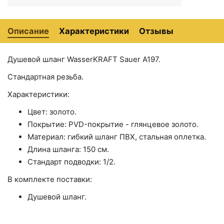
G0712-6 поворотный
₽
Стакан для зубных щеток AM
+2490
<
>
Описание
PM Gem A9034300
Характеристики
Отзывы
₽
Стакан для зубных щеток
+1196
<
>
Haiba HB8406-4 Бронза
₽
Душевой шланг WasserKRAFT Sauer A197.
Стакан для зубных щеток
+1196
Стандартная резьба.
<
>
Haiba HB8406-7 Черный
₽
матовый
Характеристики:
Сушилка для белья Fixsen
+1564
<
>
Цвет: золото.
Hotel FX-31025
₽
Покрытие: PVD-покрытие - глянцевое золото.
Материал: гибкий шланг ПВХ, стальная оплетка.
Длина шланга: 150 см.
Стандарт подводки: 1/2.
В комплекте поставки:
Душевой шланг.