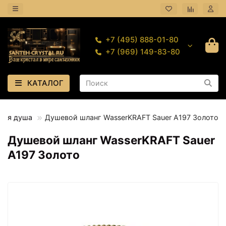
+7 (495) 888-01-80
+7 (969) 149-83-80
КАТАЛОГ
для душа
Душевой шланг WasserKRAFT Sauer A197 Золото
Душевой шланг WasserKRAFT Sauer
A197 Золото