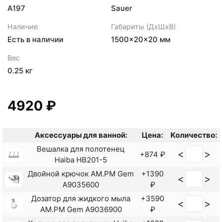
A197
Sauer
Наличие
Габариты (ДхШхВ)
Есть в наличии
1500×20×20 мм
Вес
0.25 кг
4920 ₽
Аксессуары для ванной:
Цена:
Количество:
Вешалка для полотенец
<
>
+874 ₽
Haiba HB201-5
Двойной крючок AM.PM Gem
+1390
<
>
A9035600
₽
Дозатор для жидкого мыла
+3590
<
>
AM.PM Gem A9036900
₽