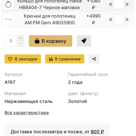
Кольцо для полотенец Haiba
+1080
<
>
HB8404-7 Черное матовое
₽
Крючки для полотенец
+4990
<
>
AM.PM Gem A9035900
₽
<
>
Крючок Haiba HB1705-1
+324 ₽
В корзину
Крючок Haiba HB8405-4
<
>
+656 ₽
Бронза
Крючок Haiba HB8405-7
В закладки
В сравнение
<
>
+656 ₽
Черный матовый
Крючок для полотенец
+1786
Артикул
Гарантийный срок
<
>
Bemeta Omega 104106032
₽
A197
2 года
Крючок для полотенец
+1403
Материал
Цвет (фильтр)
<
>
Hansgrohe Logis Universal
₽
Нержавеющая сталь
Золотой
41711000
Набор аксессуаров для
Все характеристики
+16099
<
>
ванной Bemeta Omega 6
₽
204601
Доставка послезавтра и позже, от
800 ₽
Полотенцедержатель Gappo
+5577
<
>