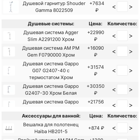
Душевой гарнитур Shouder
+7634
<
>
Gamma 8022509
₽
Душевые системы:
Цена:
Количество:
Душевая система Agger
+22990
<
>
Slim A2291200 Хром
₽
Душевая система AM PM
+16090
<
>
Gem F0790000 Хром
₽
Душевая система Gappo
+31574
<
>
G07 G2407-40 с
₽
термостатом Хром
Душевая система Gappo
+30350
<
>
G2407-30 Хром Белая
₽
Душевая система Gappo
+21756
<
>
G48 G2448-8 Белая Хром
₽
Аксессуары для ванной:
Цена:
Количество:
Душевая система Haiba
+24153
<
>
HB24533-3 Пепельный
₽
Вешалка для полотенец
<
>
+874 ₽
Haiba HB201-5
Душевая система Shouder
+19378
<
>
Alma 9012604 Хром
₽