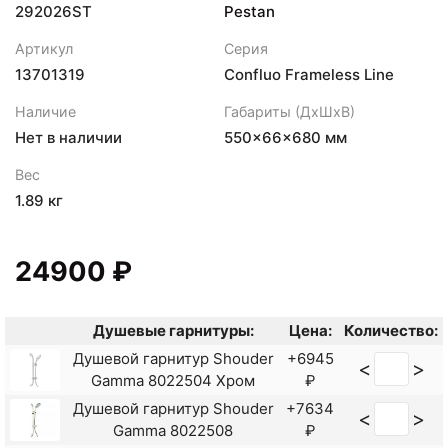
292026ST
Pestan
Артикул
Серия
13701319
Confluo Frameless Line
Наличие
Габариты (ДхШхВ)
Нет в наличии
550×66×680 мм
Вес
1.89 кг
24900 ₽
Душевые гарнитуры:
Цена:
Количество:
Душевой гарнитур Shouder
+6945
<
>
Gamma 8022504 Хром
₽
Душевой гарнитур Shouder
+7634
<
>
Gamma 8022508
₽