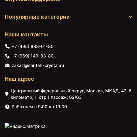
Популярные категории
Наши контакты
24000 ₽
24100 ₽
Трап для душа Pestan
Трап для душа Pestan
+7 (495) 888-01-80
Confluo Frameless Line
Confluo Frameless Line
+7 (969) 149-83-80
750 13701232 с
750 Black Glass
решеткой
13701205 с решеткой
zakaz@santeh-crystal.ru
Наш адрес
Центральный федеральный округ, Москва, МКАД, 42-й
километр, 1, стр.1 пассаж: 62/63
Работаем с 9:00 до 19:00
24100 ₽
24900 ₽