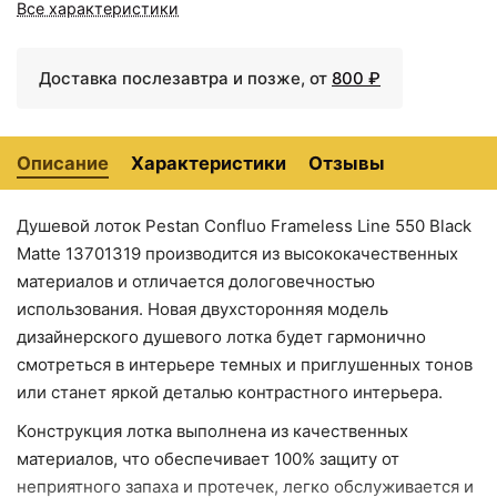
Все характеристики
13701210 с решеткой
13701320 с решеткой
Черный матовый /
полая под плитку
Доставка послезавтра и позже, от
800 ₽
Описание
Характеристики
Отзывы
Душевой лоток Pestan Confluo Frameless Line 550 Black
Matte 13701319 производится из высококачественных
18200 ₽
19200 ₽
материалов и отличается дологовечностью
Трап для душа Pestan
Трап для душа Pestan
использования. Новая двухсторонняя модель
Confluo Frameless Line
Confluo Frameless Line
дизайнерского душевого лотка будет гармонично
450 13701229 с
450 Black Glass
решеткой
13701202 с решеткой
смотреться в интерьере темных и приглушенных тонов
или станет яркой деталью контрастного интерьера.
Конструкция лотка выполнена из качественных
материалов, что обеспечивает 100% защиту от
неприятного запаха и протечек, легко обслуживается и