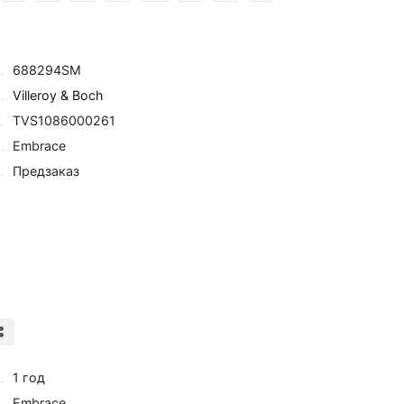
688294SM
Villeroy & Boch
TVS1086000261
Embrace
Предзаказ
1 год
Embrace