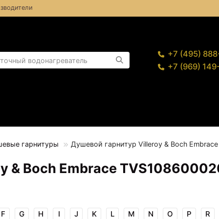
зводители
+7 (495) 88
+7 (969) 14
евые гарнитуры
Душевой гарнитур Villeroy & Boch Embrac
roy & Boch Embrace TVS10860002
F
G
H
I
J
K
L
M
N
O
P
R