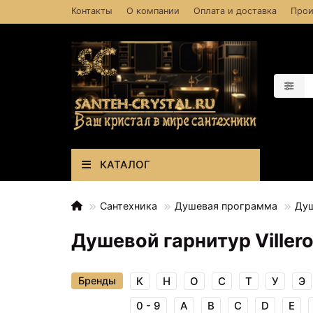
Контакты
О компании
Оплата и доставка
Прои
КАТАЛОГ
Сантехника
Душевая программа
Душ
Душевой гарнитур Ville
Бренды
К
Н
О
С
Т
У
Э
0 - 9
A
B
C
D
E