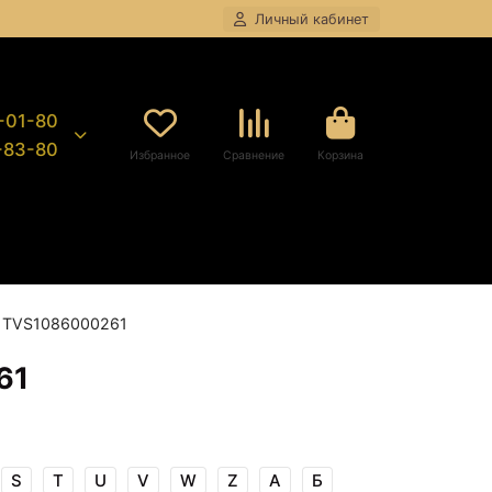
Личный кабинет
8-01-80
9-83-80
Избранное
Сравнение
Корзина
e TVS1086000261
61
S
T
U
V
W
Z
А
Б