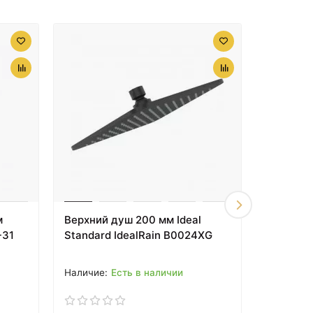
м
Верхний душ 200 мм Ideal
Душевой 
-31
Standard IdealRain B0024XG
5F A456
Есть в наличии