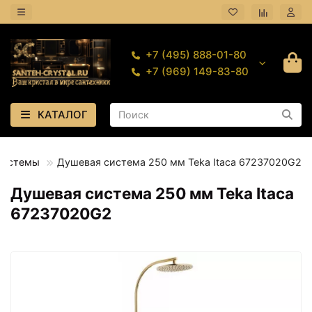
+7 (495) 888-01-80
+7 (969) 149-83-80
КАТАЛОГ
системы
Душевая система 250 мм Teka Itaca 67237020G2
Душевая система 250 мм Teka Itaca
67237020G2