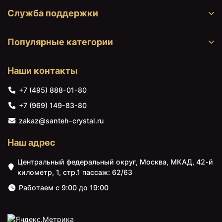
Служба поддержки
Популярные категории
Наши контакты
+7 (495) 888-01-80
62953 ₽
64030 ₽
+7 (969) 149-83-80
Боковая стенка для
Неподвижная
душевого уголка
перегородка Radaway
zakaz@santeh-crystal.ru
Radaway Euphoria S1
Euphoria Walk-In W1 110
120x200 профиль Хром
прозрачное
Наш адрес
стекло прозрачное
Центральный федеральный округ, Москва, МКАД, 42-й
километр, 1, стр.1 пассаж: 62/63
Работаем с 9:00 до 19:00