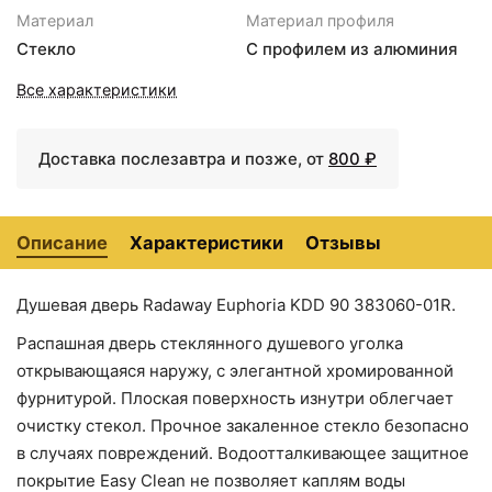
26384 ₽
26384 ₽
Материал
Материал профиля
Душевая дверь Radaway
Душевая дверь Radaway
Стекло
С профилем из алюминия
Euphoria KDJ 60
Euphoria KDJ 60
383612-01R профиль
383612-01L профиль
Все характеристики
Хром стекло
Хром стекло
прозрачное
прозрачное
Доставка послезавтра и позже, от
800 ₽
Описание
Характеристики
Отзывы
Душевая дверь Radaway Euphoria KDD 90 383060-01R.
Распашная дверь стеклянного душевого уголка
31234 ₽
49685 ₽
открывающаяся наружу, с элегантной хромированной
Душевая дверь Radaway
Неподвижная
фурнитурой. Плоская поверхность изнутри облегчает
Euphoria KDJ 80
перегородка Radaway
383812-01L профиль
Euphoria Walk-In W1 70
очистку стекол. Прочное закаленное стекло безопасно
Хром стекло
прозрачное
прозрачное
в случаях повреждений. Водоотталкивающее защитное
покрытие Easy Clean не позволяет каплям воды