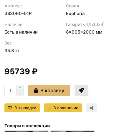
Артикул
Серия
383060-01R
Euphoria
Наличие
Габариты (ДхШхВ)
Есть в наличии
8×905×2000 мм
Вес
35.3 кг
95739 ₽
В корзину
В закладки
В сравнение
Товары в коллекции