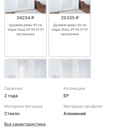
24234 ₽
25335 ₽
Душевая дверь 60 см
Душевая дверь 65 см
Vegas Glass ЕР 60 01 01
Vegas Glass ЕР 65 01 01
прозрачное
прозрачное
Гарантия
Коллекция
2 года
EP
26216 ₽
26437 ₽
Материал витража
Материал профиля
Душевая дверь 60 см
Душевая дверь 70 см
Стекло
Алюминий
Vegas Glass ЕР 60 01 10
Vegas Glass ЕР 70 01 01
сатин
прозрачное
Все характеристики