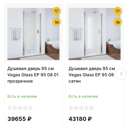
27428 ₽
27979 ₽
Душевая дверь 65 см
Душевая дверь 85 см
Vegas Glass ЕР 65 01 10
Vegas Glass ЕР 85 01 01
сатин
прозрачное
Душевая дверь 95 см
Душевая дверь 95 см
Vegas Glass ЕР 95 08 01
Vegas Glass ЕР 95 08 10
прозрачное
сатин
Есть в наличии
Есть в наличии
28419 ₽
28640 ₽
39655 ₽
43180 ₽
Душевая дверь 90 см
Душевая дверь 70 см
Vegas Glass ЕР 90 01 01
Vegas Glass ЕР 70 01 10
прозрачное
сатин