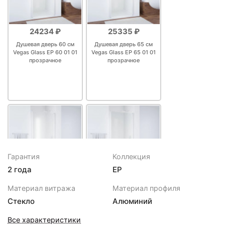
24234 ₽
25335 ₽
Душевая дверь 60 см
Душевая дверь 65 см
Vegas Glass ЕР 60 01 01
Vegas Glass ЕР 65 01 01
прозрачное
прозрачное
Гарантия
Коллекция
2 года
EP
26216 ₽
26437 ₽
Материал витража
Материал профиля
Душевая дверь 60 см
Душевая дверь 70 см
Стекло
Алюминий
Vegas Glass ЕР 60 01 10
Vegas Glass ЕР 70 01 01
сатин
прозрачное
Все характеристики