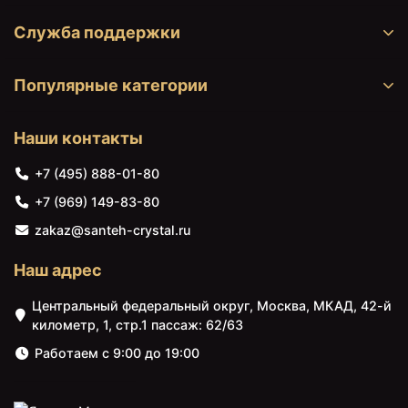
Служба поддержки
Популярные категории
Наши контакты
+7 (495) 888-01-80
+7 (969) 149-83-80
29080 ₽
29521 ₽
zakaz@santeh-crystal.ru
Душевая дверь 95 см
Душевая дверь 75 см
Vegas Glass ЕР 95 01 01
Vegas Glass ЕР 75 01 10
Наш адрес
прозрачное
сатин
Центральный федеральный округ, Москва, МКАД, 42-й
километр, 1, стр.1 пассаж: 62/63
Работаем с 9:00 до 19:00