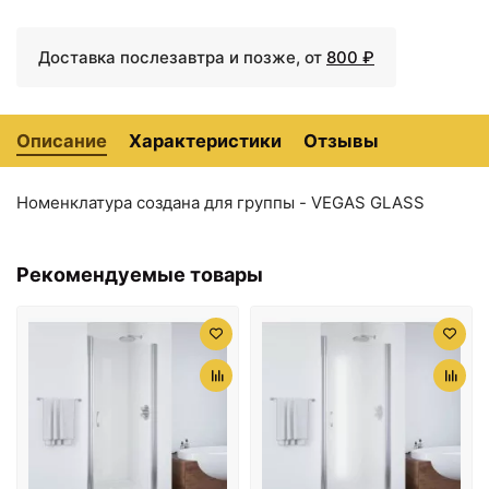
Доставка послезавтра и позже, от
800 ₽
Описание
Характеристики
Отзывы
Номенклатура создана для группы - VEGAS GLASS
26877 ₽
27318 ₽
Рекомендуемые товары
Душевая дверь 75 см
Душевая дверь 80 см
Vegas Glass ЕР 75 01 01
Vegas Glass ЕР 80 01 01
прозрачное
прозрачное