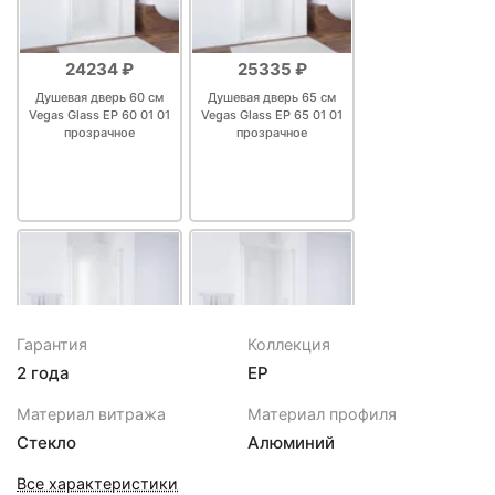
24234 ₽
25335 ₽
Душевая дверь 60 см
Душевая дверь 65 см
Vegas Glass ЕР 60 01 01
Vegas Glass ЕР 65 01 01
прозрачное
прозрачное
Гарантия
Коллекция
2 года
EP
26216 ₽
26437 ₽
Материал витража
Материал профиля
Душевая дверь 60 см
Душевая дверь 70 см
Стекло
Алюминий
Vegas Glass ЕР 60 01 10
Vegas Glass ЕР 70 01 01
сатин
прозрачное
Все характеристики