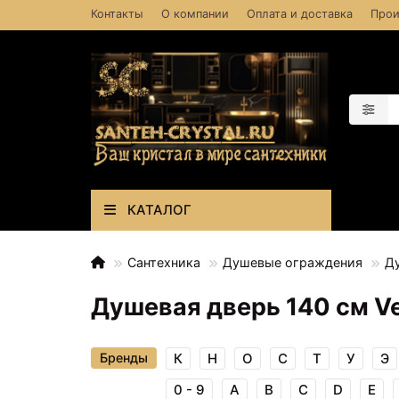
Контакты
О компании
Оплата и доставка
Прои
КАТАЛОГ
Сантехника
Душевые ограждения
Д
Душевая дверь 140 см Veg
Бренды
К
Н
О
С
Т
У
Э
0 - 9
A
B
C
D
E