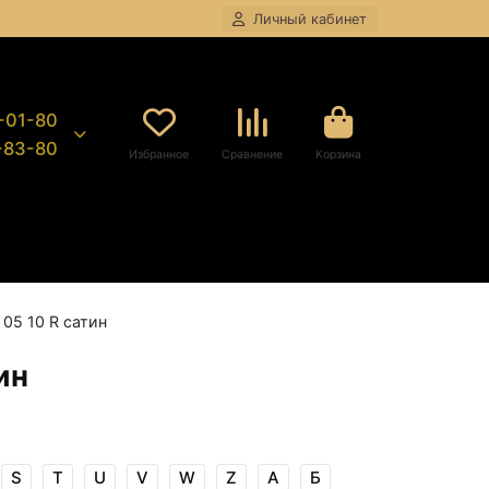
Личный кабинет
8-01-80
9-83-80
Избранное
Сравнение
Корзина
 05 10 R сатин
ин
S
T
U
V
W
Z
А
Б