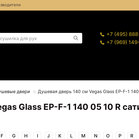
зводители
+7 (495) 88
+7 (969) 14
ушевые двери
Душевая дверь 140 см Vegas Glass EP-F-1 140
as Glass EP-F-1 140 05 10 R сат
F
G
H
I
J
K
L
M
N
O
P
R