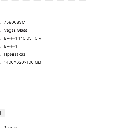
758008SM
Vegas Glass
EP-F-1 140 05 10 R
EP-F-1
Предзаказ
1400×620×100 мм
2 года