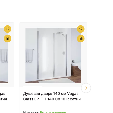
gas
Душевая дверь 140 см Vegas
Душевой
атин
Glass EP-F-1 140 08 10 R сатин
Vincea 
текстур
Есть в наличии