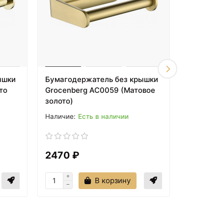
ышки
Бумагодержатель без крышки
Бумагод
то
Grocenberg AC0059 (Матовое
Grocenb
золото)
Есть в наличии
2470 ₽
2280 
В корзину