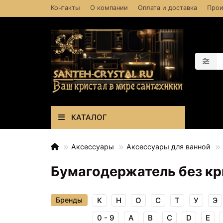
Контакты
О компании
Оплата и доставка
Прои
КАТАЛОГ
Аксессуары
Аксессуары для ванной
Бумагодержатель без к
Бренды
К
Н
О
С
Т
У
Э
0 - 9
A
B
C
D
E