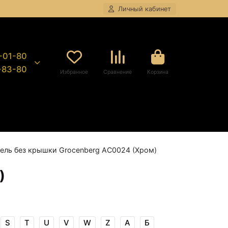
Личный кабинет
8-01-80
9-83-80
Избранное
Сравнение
Корзина
ель без крышки Grocenberg AC0024 (Хром)
)
S
T
U
V
W
Z
А
Б