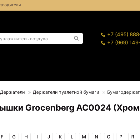
зводители
+7 (495) 88
+7 (969) 14
Держатели
Держатели туалетной бумаги
Бумагодержат
рышки Grocenberg AC0024 (Хром
F
G
H
I
J
K
L
M
N
O
P
R