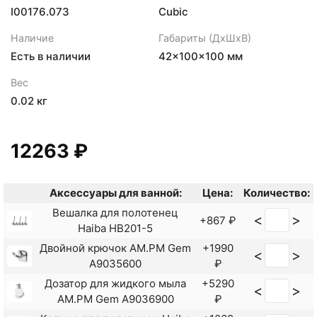
I00176.073
Cubic
Наличие
Габариты (ДхШхВ)
Есть в наличии
42×100×100 мм
Вес
0.02 кг
12263 ₽
Аксессуары для ванной:
Цена:
Количество:
Вешалка для полотенец
<
>
+867 ₽
Haiba HB201-5
Двойной крючок AM.PM Gem
+1990
<
>
A9035600
₽
Дозатор для жидкого мыла
+5290
<
>
AM.PM Gem A9036900
₽