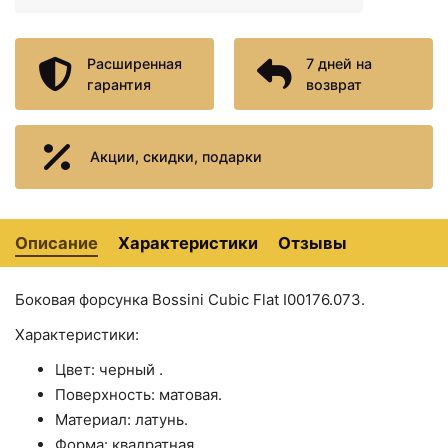
G0712-6 поворотный
₽
Стакан для зубных щеток AM
+3790
<
>
PM Gem A9034300
₽
Расширенная
7 дней на
гарантия
возврат
Стакан для зубных щеток
+1185
<
>
Haiba HB8406-4 Бронза
₽
Стакан для зубных щеток
+1185
Акции, скидки, подарки
<
>
Haiba HB8406-7 Черный
₽
матовый
Стакан для зубных щеток
<
>
+621 ₽
Kaiser KH-1705
Описание
Характеристики
Отзывы
Сушилка для белья Fixsen
+1878
<
>
Hotel FX-31025
₽
Боковая форсунка Bossini Cubic Flat I00176.073.
Характеристики:
Цвет: черный .
Поверхность: матовая.
Материал: латунь.
Форма: квадратная.