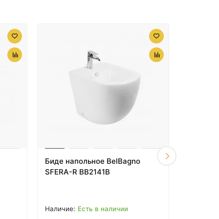
HEA004 71
46220 ₽
Биде Artceram Hermitage
а
HEB002 03 00 Черное
Биде напольное BelBagno
Биде по
SFERA-R BB2141B
BOHEME 
Есть в наличии