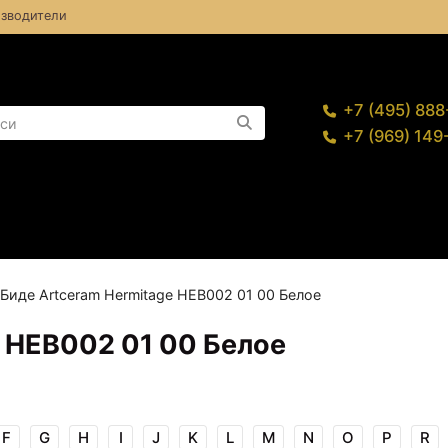
зводители
+7 (495) 88
+7 (969) 14
Биде Artceram Hermitage HEB002 01 00 Белое
e HEB002 01 00 Белое
F
G
H
I
J
K
L
M
N
O
P
R