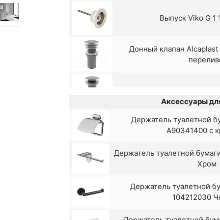
Выпуск Viko G 1
Донный клапан Alcaplast 
перелив
Донный клапан Al
Аксессуары для
Держатель туалетной б
Донный клапан Frap F62-7
A90341400 с 
матовы
Держатель туалетной бумаг
Донный клапан Haiba HB65-
Хром
clack Х
Держатель туалетной бу
Донный клапан Haiba HB65-
104212030 
clack Х
Держатель туалетной бума