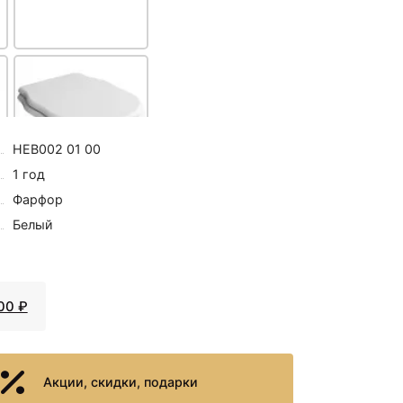
нной Bemeta Omega 6
+16099
<
>
1
₽
+5215
<
>
Potato P325
₽
HEB002 01 00
1 год
Фарфор
31236 ₽
Белый
Сиденье для унитаза с
микролифтом белый/
бронза Artceram
Hermitage HEA005 01 72
00 ₽
Акции, скидки, подарки