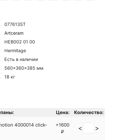
077613ST
Artceram
HEB002 01 00
Hermitage
Есть в наличии
560×360×385 мм
18 кг
паны:
Цена:
Количество:
otion 4000014 click-
+1600
<
>
₽