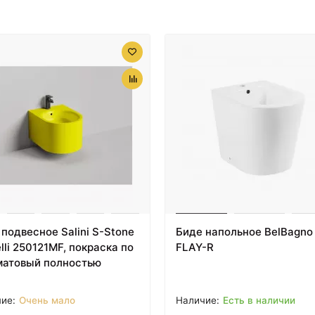
38394 ₽
45644 ₽
Сиденье для унитаза с
Механизм слива с
микролифтом орех/
высокой трубой бронз
бронза Artceram
Artceram Hermitage
Hermitage HEA004 72
HEA00673/EE18oro
подвесное Salini S-Stone
Биде напольное BelBagno
li 250121MF, покраска по
FLAY-R
матовый полностью
Очень мало
Есть в наличии