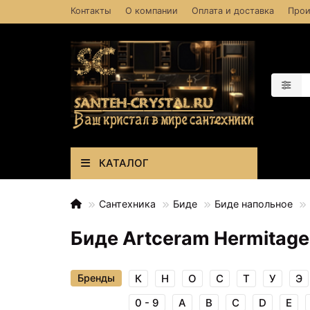
Контакты
О компании
Оплата и доставка
Прои
КАТАЛОГ
Сантехника
Биде
Биде напольное
Биде Artceram Hermitag
Бренды
К
Н
О
С
Т
У
Э
0 - 9
A
B
C
D
E