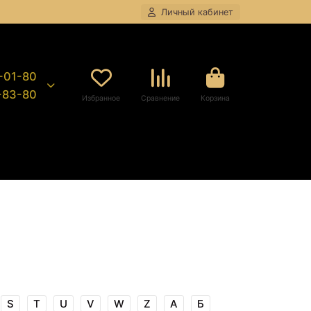
Личный кабинет
8-01-80
9-83-80
Избранное
Сравнение
Корзина
S
T
U
V
W
Z
А
Б