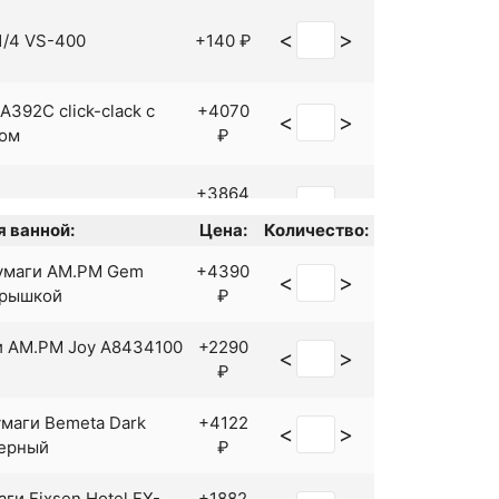
<
>
 1/4 VS-400
+140 ₽
A392C click-clack с
+4070
<
>
ом
₽
+3864
<
>
caplast A395
₽
 ванной:
Цена:
Количество:
умаги AM.PM Gem
+4390
 click-clack Черный
+1766
<
>
<
>
крышкой
₽
й
₽
и AM.PM Joy A8434100
+2290
<
>
3 с переливом click-
<
>
+570 ₽
₽
ром
маги Bemeta Dark
+4122
<
>
4 с переливом click-
Черный
₽
<
>
+448 ₽
ром
ги Fixsen Hotel FX-
+1882