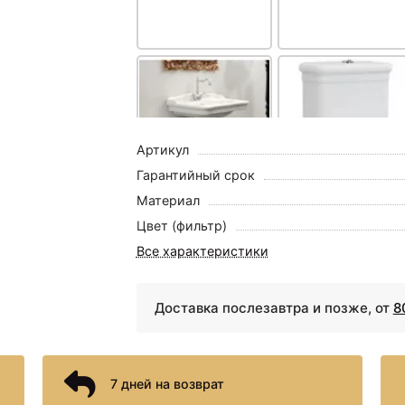
Набор аксессуаров для ва
20460
Напольная стойка 
Артикул
Гарантийный срок
Материал
30063 ₽
31236 ₽
Цвет (фильтр)
Раковина 68х55 см
Бачок для унитаза
Artceram Hermitage
Artceram Hermitage
Все характеристики
HEL0020100
HEC009 01 00
Доставка послезавтра и позже, от
8
7 дней на возврат