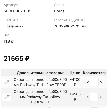
Артикул
Серия
SDRFP9070-05
Doros
Наличие
Габариты (ДхШхВ)
Предзаказ
700×900×120 мм
Вес
11.8 кг
21565 ₽
Дополнительные товары:
Цена:
Количество:
Сифон для поддона \u00d8 90
+4100
<
>
мм Radaway Turboflow TB90P
₽
Сифон для поддона \u00d8 90
+4500
<
>
мм Radaway Turboflow
₽
TB90PWHITE