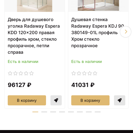
Дверь для душевого
Душевая стенка
уголка Radaway Espera
Radaway Espera KDJ 90
KDD 120x200 правая
380149-01L профиль
профиль хром, стекло
Хром стекло
прозрачное, петли
прозрачное
справа
21565 ₽
21631 ₽
Есть в наличии
Есть в наличии
Акриловый поддон для
Акриловый поддон для
душа Radaway Doros F
душа Radaway Doros A
Compact 90x70x12
Compact 90x90x11,5
Белый
Белый
96127 ₽
41031 ₽
В корзину
В корзину