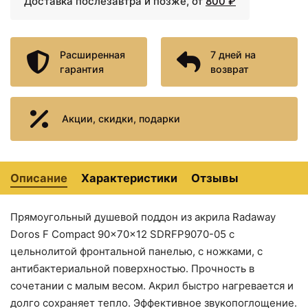
Доставка послезавтра и позже, от
800 ₽
Расширенная
7 дней на
гарантия
возврат
Акции, скидки, подарки
19760 ₽
19760 ₽
Акриловый поддон для
Акриловый поддон для
душа Radaway Doros D
душа Radaway Doros C
80x100x5 белый
90x90x5 белый
Описание
Характеристики
Отзывы
Прямоугольный душевой поддон из акрила Radaway
Doros F Compact 90x70x12 SDRFP9070-05 с
цельнолитой фронтальной панелью, с ножками, с
антибактериальной поверхностью. Прочность в
сочетании с малым весом. Акрил быстро нагревается и
долго сохраняет тепло. Эффективное звукопоглощение.