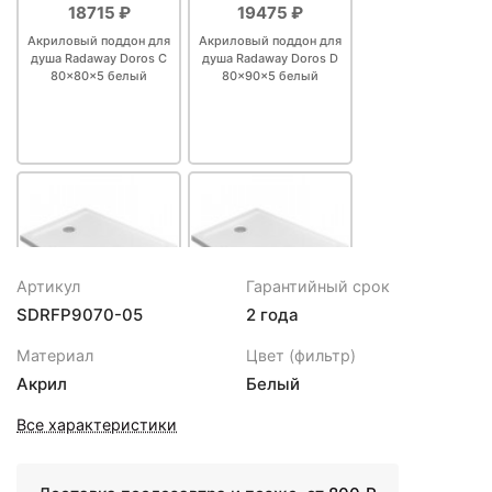
18715 ₽
19475 ₽
Акриловый поддон для
Акриловый поддон для
душа Radaway Doros C
душа Radaway Doros D
80x80x5 белый
80x90x5 белый
Артикул
Гарантийный срок
SDRFP9070-05
2 года
19475 ₽
19760 ₽
Материал
Цвет (фильтр)
Акриловый поддон для
Акриловый поддон для
Акрил
Белый
душа Radaway Doros F
душа Radaway Doros F
90x70 SDRF9070-01
100x70x5,5 Белый
Все характеристики
Белый