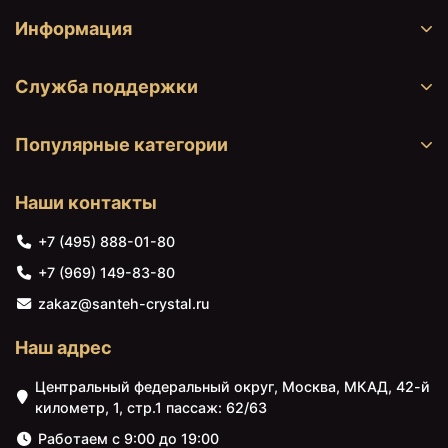
Информация
21945 ₽
21945 ₽
Акриловый поддон для
Акриловый поддон для
Служба поддержки
душа Radaway Doros C
душа Radaway Doros D
Compact 90x90x11,5
80x110x5 белый
Белый
Популярные категории
Наши контакты
+7 (495) 888-01-80
+7 (969) 149-83-80
zakaz@santeh-crystal.ru
Наш адрес
22407 ₽
22705 ₽
Центральный федеральный округ, Москва, МКАД, 42-й
Акриловый поддон для
Акриловый поддон для
душа Radaway Doros D
душа Radaway Doros PT
километр, 1, стр.1 пассаж: 62/63
90x100x5 белый
Compact 90x90x12
белый
Работаем с 9:00 до 19:00