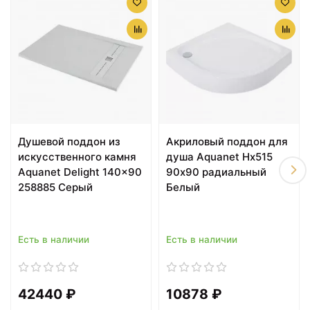
Душевой поддон из
Акриловый поддон для
20082 ₽
20082 ₽
искусственного камня
душа Aquanet Нх515
Акриловый поддон для
Акриловый поддон для
Aquanet Delight 140x90
90x90 радиальный
душа Aquanet GL180
душа Aquanet GL180
258885 Серый
Белый
100x100 265563 Белый
120x80 265566 Белый
Есть в наличии
Есть в наличии
42440 ₽
10878 ₽