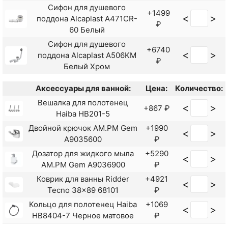
<
>
Сифон для душевого
Alma 9012604 Хром
₽
+1499
<
>
поддона Alcaplast A471CR-
₽
Душевая система Shouder
60 Белый
+21530
<
>
Alma 9012608 Слоновая
₽
Сифон для душевого
кость Хром
+6740
<
>
поддона Alcaplast A506KM
₽
Душевая система Shouder
+21530
<
>
Белый Хром
Alma 9012609 Белая Хром
₽
Душевая система Shouder
Аксессуары для ванной:
Цена:
Количество:
+21765
<
>
Alma 9012617 Черная
Вешалка для полотенец
₽
<
>
+867 ₽
Золото
Haiba HB201-5
Двойной крючок AM.PM Gem
+1990
<
>
A9035600
₽
Дозатор для жидкого мыла
+5290
<
>
AM.PM Gem A9036900
₽
Коврик для ванны Ridder
+4921
<
>
Tecno 38x89 68101
₽
Кольцо для полотенец Haiba
+1069
<
>
HB8404-7 Черное матовое
₽