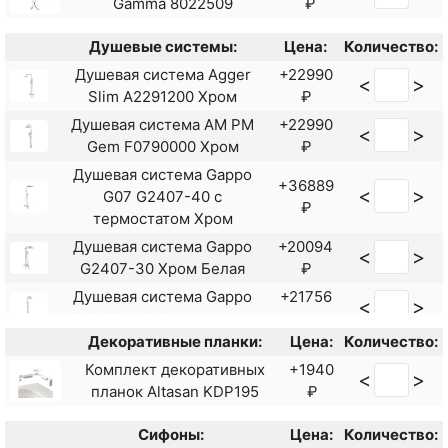
Gamma 8022509
₽
Душевые системы:
Цена:
Количество:
Душевая система Agger
+22990
<
>
Slim A2291200 Хром
₽
Душевая система AM PM
+22990
<
>
Gem F0790000 Хром
₽
Душевая система Gappo
+36889
<
>
G07 G2407-40 с
₽
термостатом Хром
Душевая система Gappo
+20094
<
>
G2407-30 Хром Белая
₽
Душевая система Gappo
+21756
<
>
G48 G2448-8 Белая Хром
₽
Декоративные планки:
Цена:
Количество:
Душевая система Haiba
+18254
<
>
HB24533-3 Пепельный
₽
Комплект декоративных
+1940
<
>
планок Altasan KDP195
₽
Душевая система Orange
+34990
<
>
T02S4-912b Черный
₽
Сифоны:
Цена:
Количество:
Душевая система Shouder
+19378