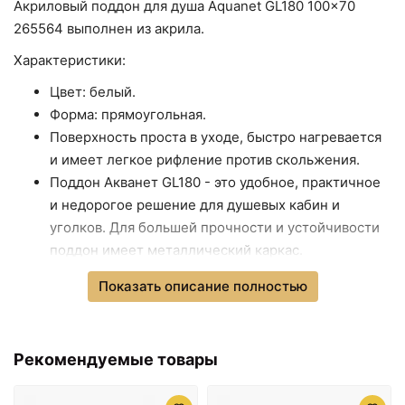
Акриловый поддон для душа Aquanet GL180 100x70
265564 выполнен из акрила.
18756 ₽
20082 ₽
Характеристики:
Акриловый поддон для
Акриловый поддон для
душа Aquanet GL180
душа Aquanet GL180
Цвет: белый.
90x90 265570 Белый
120x80 265565 Белый
Форма: прямоугольная.
Поверхность проста в уходе, быстро нагревается
и имеет легкое рифление против скольжения.
Поддон Акванет GL180 - это удобное, практичное
и недорогое решение для душевых кабин и
уголков. Для большей прочности и устойчивости
поддон имеет металлический каркас.
В комплекте поставки:
Показать описание полностью
акриловый поддон.
20082 ₽
20082 ₽
сифон.
Акриловый поддон для
Акриловый поддон для
ножки.
Рекомендуемые товары
душа Aquanet GL180
душа Aquanet GL180
комплект крепления.
120x80 265567 Белый
100x100 265562 Белый