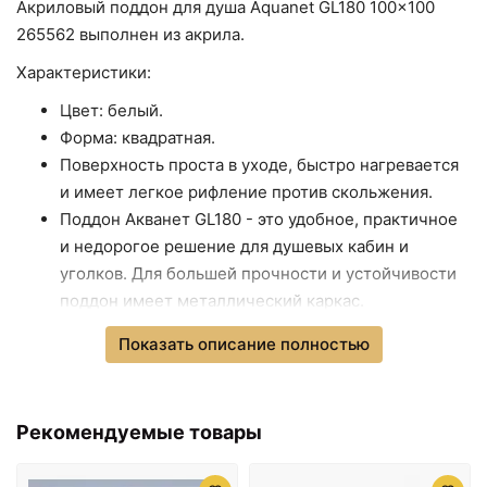
Акриловый поддон для душа Aquanet GL180 100x100
265562 выполнен из акрила.
18756 ₽
20082 ₽
Характеристики:
Акриловый поддон для
Акриловый поддон для
душа Aquanet GL180
душа Aquanet GL180
Цвет: белый.
90x90 265570 Белый
120x80 265565 Белый
Форма: квадратная.
Поверхность проста в уходе, быстро нагревается
и имеет легкое рифление против скольжения.
Поддон Акванет GL180 - это удобное, практичное
и недорогое решение для душевых кабин и
уголков. Для большей прочности и устойчивости
поддон имеет металлический каркас.
В комплекте поставки:
Показать описание полностью
акриловый поддон.
20082 ₽
20082 ₽
сифон.
Акриловый поддон для
Акриловый поддон для
ножки.
Рекомендуемые товары
душа Aquanet GL180
душа Aquanet GL180
комплект крепления.
120x80 265567 Белый
100x100 265562 Белый