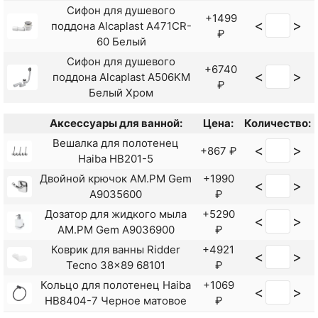
<
>
Сифон для душевого
Alma 9012604 Хром
₽
+1499
<
>
поддона Alcaplast A471CR-
₽
Душевая система Shouder
60 Белый
+21530
<
>
Alma 9012608 Слоновая
₽
Сифон для душевого
кость Хром
+6740
<
>
поддона Alcaplast A506KM
₽
Душевая система Shouder
+21530
<
>
Белый Хром
Alma 9012609 Белая Хром
₽
Душевая система Shouder
Аксессуары для ванной:
Цена:
Количество:
+21765
<
>
Alma 9012617 Черная
Вешалка для полотенец
₽
<
>
+867 ₽
Золото
Haiba HB201-5
Двойной крючок AM.PM Gem
+1990
<
>
A9035600
₽
Дозатор для жидкого мыла
+5290
<
>
AM.PM Gem A9036900
₽
Коврик для ванны Ridder
+4921
<
>
Tecno 38x89 68101
₽
Кольцо для полотенец Haiba
+1069
<
>
HB8404-7 Черное матовое
₽