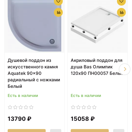
Душевой поддон из
Акриловый поддон для
20082 ₽
20082 ₽
искусственного камня
душа Bas Олимпик
Акриловый поддон для
Акриловый поддон для
Aquatek 90x90
120х90 ПН00057 Белый
душа Aquanet GL180
душа Aquanet GL180
радиальный с ножками
100x100 265563 Белый
120x80 265566 Белый
Белый
Есть в наличии
Есть в наличии
13790 ₽
15058 ₽