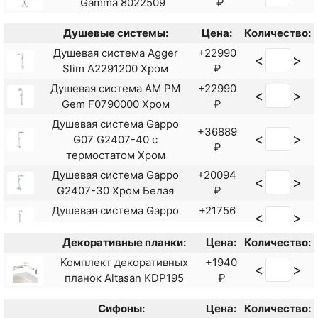
Gamma 8022509
₽
Душевые системы:
Цена:
Количество:
Душевая система Agger
+22990
<
>
Slim A2291200 Хром
₽
Душевая система AM PM
+22990
<
>
Gem F0790000 Хром
₽
Душевая система Gappo
+36889
<
>
G07 G2407-40 с
₽
термостатом Хром
Душевая система Gappo
+20094
<
>
G2407-30 Хром Белая
₽
Душевая система Gappo
+21756
<
>
G48 G2448-8 Белая Хром
₽
Декоративные планки:
Цена:
Количество:
Душевая система Haiba
+18254
<
>
HB24533-3 Пепельный
₽
Комплект декоративных
+1940
<
>
планок Altasan KDP195
₽
Душевая система Orange
+34990
<
>
T02S4-912b Черный
₽
Сифоны:
Цена:
Количество:
Душевая система Shouder
+19378