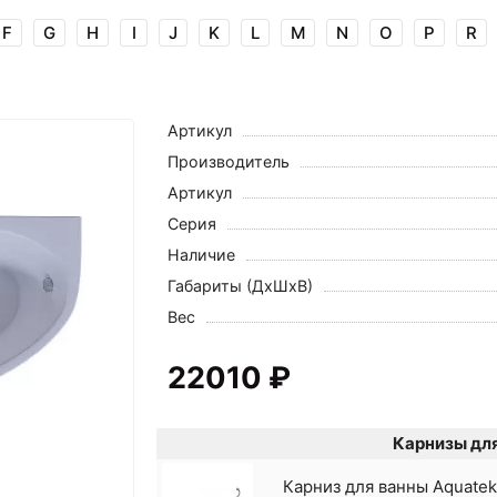
F
G
H
I
J
K
L
M
N
O
P
R
Артикул
Производитель
Артикул
Серия
Наличие
Габариты (ДхШхВ)
Вес
22010 ₽
Карнизы для
Карниз для ванны Aquate