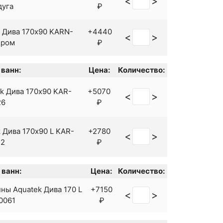
<
>
дуга
₽
k Дива 170x90 KARN-
+4440
<
>
Хром
₽
 ванн:
Цена:
Количество:
k Дива 170x90 KAR-
+5070
<
>
26
₽
 Дива 170x90 L KAR-
+2780
<
>
12
₽
 ванн:
Цена:
Количество:
ны Aquatek Дива 170 L
+7150
<
>
0061
₽