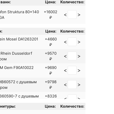
ванн:
Цена:
Количество:
fon Struktura 80x140
+16002
<
>
GA
₽
и:
Цена:
Количество:
ein Mosel DA1263201
+4660
<
>
₽
Rhein Dusseldorf
+9570
<
>
ром
₽
PM Gem F90A10022
+9690
<
>
₽
 HB60572 с душевым
+9798
<
>
Хром
₽
HB60590-7 с душевым
+8326
<
>
ерный
₽
нитуры:
Цена:
Количество:
+9843
<
>
ark Nero LM0214C