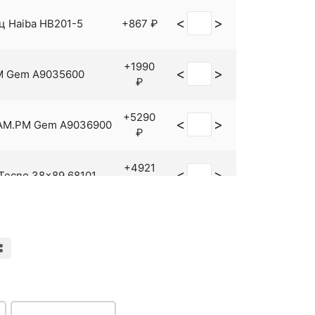
lma 9012617 Черная
+21765
<
>
<
>
ц Haiba HB201-5
+867 ₽
₽
+1990
<
>
M Gem A9035600
₽
+5290
<
>
 AM.PM Gem A9036900
₽
+4921
<
>
 Tecno 38x89 68101
₽
ba HB8404-7 Черное
+1069
<
>
е
₽
+7390
<
>
M.PM Gem A9035900
₽