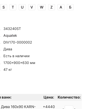
S
T
U
V
W
Z
А
Б
343240ST
Aquatek
DIV170-0000002
Дива
Есть в наличии
1700×900×630 мм
47 кг
 ванн:
Цена:
Количество:
k Дива 160x90 KARN-
+4440