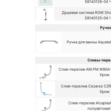
59140126-04 
Душевая система RGW Sho
Смеситель для ванны Sho
59140125-04 
Смеситель для ванны Sho
Ручки
Душевая система RGW Sho
59140124-04 
Смеситель для ванны Shou
Ручка для ванны Aquat
Душевая система RGW Sho
59140124-13
Сливы-пере
Душевая система Agger S
Слив-перелив AM.PM W90A-
Хром
Душевая система AM PM 
Слив-перелив Cezares CZR-
Хром
Душевая система Gappo
термостатом
Слив-перелив Alcaplas
полуавтомат