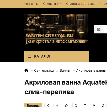
Контакты
О компании
Оплата и доставка
Прои
КАТАЛОГ
Сантехника
Ванны
Акриловые ванны
Акриловая ванна Aquatek
слив-перелива
Бренды
К
Н
О
С
Т
У
Э