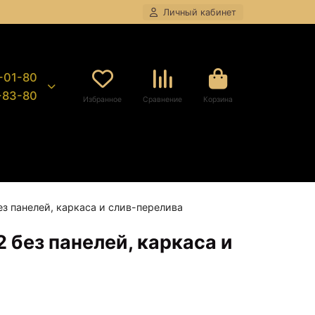
Личный кабинет
8-01-80
9-83-80
Избранное
Сравнение
Корзина
з панелей, каркаса и слив-перелива
 без панелей, каркаса и