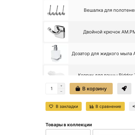
Душевая система Shouder A
Вешалка для полотене
Золото
Двойной крючок AM.P
Дозатор для жидкого мыла
Коврик для ванны Ridder
В корзину
Кольцо для полотенец Hai
матово
В закладки
В сравнение
Крючки для полотенец A
Товары в коллекции