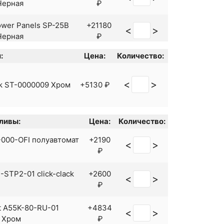
Черная
₽
₽
+6190
<
>
wer Panels SP-25B
+21180
uder Eco 460104
<
>
₽
Черная
₽
+10084
<
>
uder Opal 030108
:
Цена:
Количество:
wer Panels SP-24B
+15782
₽
<
>
Черная
₽
+10447
<
>
der Tenso 0090104
<
>
ek ST-0000009 Хром
+5130 ₽
₽
wer Panels SP-24
+13531
<
>
 Хром
₽
ливы:
Цена:
Количество:
+22990
<
>
lim A2291200 Хром
₽
000-OFI полуавтомат
+2190
<
>
₽
+22990
<
>
Gem F0790000 Хром
₽
STP2-01 click-clack
+2600
<
>
₽
 G07 G2407-40 с
+36889
<
>
 Хром
₽
t A55K-80-RU-01
+4834
<
>
 Хром
₽
+20094