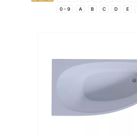
0 - 9
A
B
C
D
E