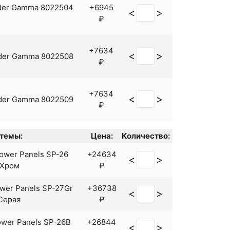
₽
der Gamma 8022504
+6945
<
>
₽
+9230
<
>
ring BE5535-44 Хром
₽
Corsica CO4240-51
+6570
+7634
<
>
<
>
der Gamma 8022508
 Хром
₽
₽
 Fiji FI1835-51
+4891
<
>
 Хром
₽
+7634
<
>
der Gamma 8022509
₽
+7180
<
>
ozo GZ3735-51 Хром
₽
темы:
Цена:
Количество:
 Haiti HA1935-51
+7470
<
>
 Хром
₽
wer Panels SP-26
+24634
<
>
evis NE1735-51Black
+10230
 Хром
₽
<
>
ый матовый
₽
er Panels SP-27Gr
+36738
<
>
+9700
<
>
hira TR3635-44 Хром
Серая
₽
₽
wer Panels SP-26B
+26844
+9060
<
>
<
>
hira TR3635-51 Хром