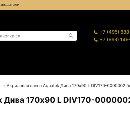
зводители
+7 (495) 88
+7 (969) 14
Акриловая ванна Aquatek Дива 170х90 L DIV170-0000002 бе
 Дива 170х90 L DIV170-0000002