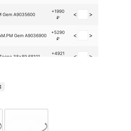
+1990
<
>
M Gem A9035600
₽
+5290
<
>
 AM.PM Gem A9036900
₽
+4921
<
>
 Tecno 38x89 68101
₽
ba HB8404-7 Черное
+1069
<
>
е
₽
+7390
<
>
M.PM Gem A9035900
₽
<
>
HB1705-1
+322 ₽