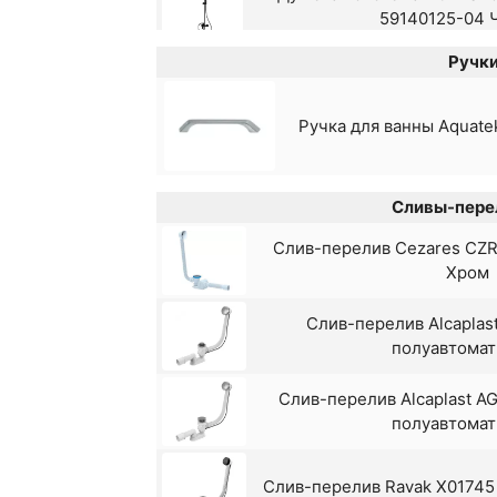
59140125-04 
Ручки
Душевая система RGW Sho
59140124-04 
Ручка для ванны Aquat
Душевая система RGW Sho
59140124-13
Сливы-пере
Душевая система Agger S
Слив-перелив Cezares CZR-
Хром
Душевая система AM PM 
Слив-перелив Alcaplas
полуавтомат
Душевая система Gappo
термостатом
Слив-перелив Alcaplast A
полуавтомат
Душевая система Gappo G2
Слив-перелив Ravak X01745