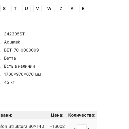
S
T
U
V
W
Z
А
Б
342305ST
Aquatek
BET170-0000099
Бетта
Есть в наличии
1700×970×670 мм
45 кг
ванн:
Цена:
Количество:
fon Struktura 80x140
+16002