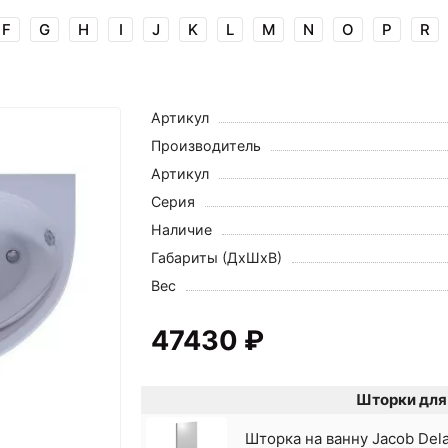
F
G
H
I
J
K
L
M
N
O
P
R
Артикул
Производитель
Артикул
Серия
Наличие
Габариты (ДхШхВ)
Вес
47430 ₽
Шторки для 
Шторка на ванну Jacob Dela