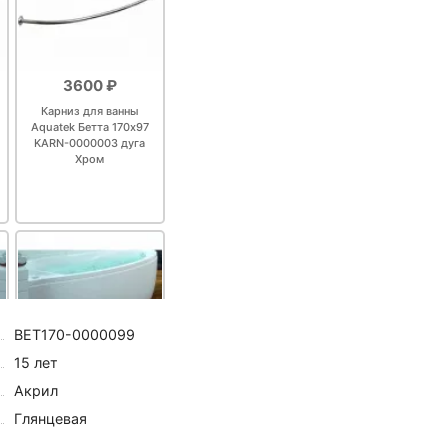
<
>
05-4 Бронза
+650 ₽
3600 ₽
<
>
 Черный матовый
+650 ₽
Карниз для ванны
Aquatek Бетта 170x97
KARN-0000003 дуга
Хром
+1786
<
>
eta Omega 104106032
₽
rohe Logis Universal
<
>
+1412 ₽
0
нной Bemeta Omega 6
+16099
<
>
1
₽
BET170-0000099
15 лет
+5577
<
>
Акрил
9354 ₽
 G0712-6 поворотный
₽
Глянцевая
Экран фронтальный
левый Aquatek