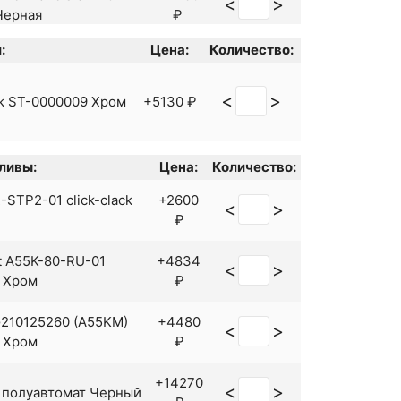
<
>
Черная
₽
:
Цена:
Количество:
wer Panels SP-24B
+15782
<
>
Черная
₽
<
>
ek ST-0000009 Хром
+5130 ₽
wer Panels SP-24
+13531
<
>
 Хром
₽
ливы:
Цена:
Количество:
+22990
<
>
lim A2291200 Хром
₽
STP2-01 click-clack
+2600
<
>
₽
+22990
<
>
Gem F0790000 Хром
₽
t A55K-80-RU-01
+4834
<
>
 Хром
₽
 G07 G2407-40 с
+36889
<
>
 Хром
₽
G210125260 (A55KM)
+4480
<
>
 Хром
₽
+20094
<
>
407-30 Хром Белая
₽
+14270
<
>
 полуавтомат Черный