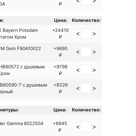
<
>
GA
₽
и:
Цена:
Количество:
K Bayern Potsdam
+24410
<
>
статом Хром
₽
PM Gem F90A10022
+9690
<
>
₽
 HB60572 с душевым
+9798
<
>
Хром
₽
HB60590-7 с душевым
+8326
<
>
ерный
₽
+9843
<
>
ark Nero LM0214C
нитуры:
Цена:
₽
Количество:
+6190
der Gamma 8022504
+6945
<
>
ouder Eco 460104
<
>
₽
₽