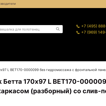
зводители
+7 (495) 88
+7 (969) 14
0x97 L BET170-0000099 без гидромассажа с фронтальной пане
k Бетта 170x97 L BET170-00000
каркасом (разборный) со слив-