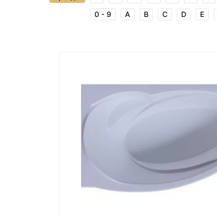
0 - 9
A
B
C
D
E