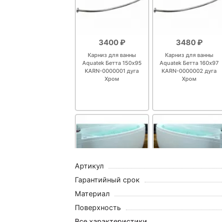
Крючок Haiba HB84
3400 ₽
3480 ₽
Крючок Haiba HB8405-7
Карниз для ванны
Карниз для ванны
Aquatek Бетта 150x95
Aquatek Бетта 160x97
KARN-0000001 дуга
KARN-0000002 дуга
Хром
Хром
Крючок для полотенец Bem
Крючок для полотенец Hansg
4171100
Набор аксессуаров для ва
20460
Артикул
Гарантийный срок
Материал
8764 ₽
8764 ₽
Полотенцедержатель Gappo
Поверхность
Экран фронтальный
Экран фронтальный
левый Aquatek
правый Aquatek
Все характеристики