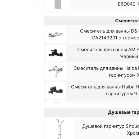
E6D042-
Смесител
Смеситель для ванны D&
DA2143201 с термо
Смеситель для ванны AM.
Черный
Смеситель для ванны Haiba
гарнитуром 
Смеситель для ванны Haiba 
гарнитуром Ч
Смеситель для ванны Lem
Душевые гар
Душевой гарнитур Shou
Смеситель для ванны Sh
Хром