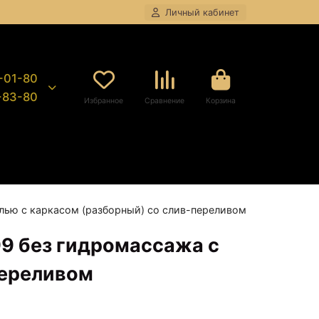
Личный кабинет
8-01-80
9-83-80
Избранное
Сравнение
Корзина
лью с каркасом (разборный) со слив-переливом
99 без гидромассажа с
переливом