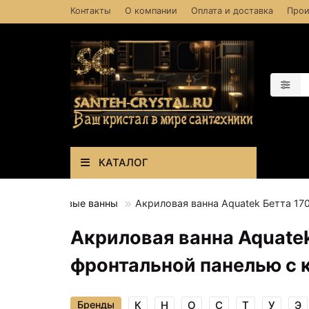
Контакты
О компании
Оплата и доставка
Прои
КАТАЛОГ
нны
Акриловые ванны
Акриловая ванна Aquatek Бетта 17
Акриловая ванна Aquate
фронтальной панелью с 
Бренды
К
Н
О
С
Т
У
Э