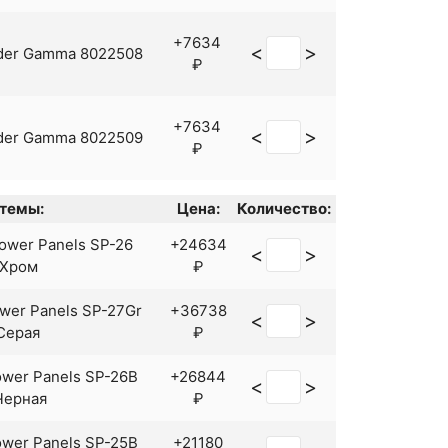
+10084
<
>
uder Opal 030108
₽
+7634
<
>
der Gamma 8022508
₽
+10447
<
>
der Tenso 0090104
₽
+7634
<
>
der Gamma 8022509
₽
темы:
Цена:
Количество:
wer Panels SP-26
+24634
<
>
 Хром
₽
er Panels SP-27Gr
+36738
<
>
Серая
₽
wer Panels SP-26B
+26844
<
>
Черная
₽
wer Panels SP-25B
+21180