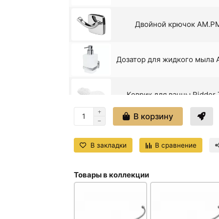
Двойной крючок AM.P
Дозатор для жидкого мыла
Коврик для ванны Ridder
В корзину
Кольцо для полотенец Hai
матово
В закладки
В сравнение
Крючки для полотенец A
Товары в коллекции
Крючок Haiba 