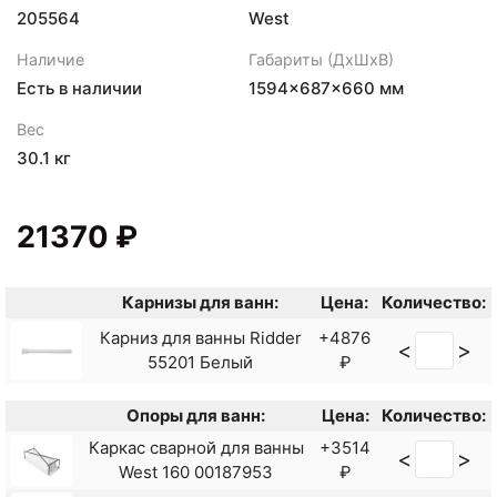
205564
West
Наличие
Габариты (ДхШхВ)
Есть в наличии
1594×687×660 мм
Вес
30.1 кг
21370 ₽
Карнизы для ванн:
Цена:
Количество:
Карниз для ванны Ridder
+4876
<
>
55201 Белый
₽
Опоры для ванн:
Цена:
Количество:
Каркас сварной для ванны
+3514
<
>
West 160 00187953
₽