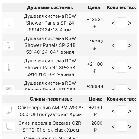
Смеситель для ванны Rush
+6510
Душевые системы:
Цена:
Количество:
<
>
Tenerife TE2835-51
₽
Душевая система RGW
универсальный Хром
+13531
<
>
Shower Panels SP-24
Смеситель для ванны
₽
59140124-13 Хром
Ростовская Мануфактура
+8190
<
>
Душевая система RGW
Сантехники SUS124-009E
₽
+15782
<
>
Shower Panels SP-24B
Нержавеющая сталь
₽
59140124-04 Черная
Смеситель для ванны
Душевая система RGW
Ростовская Мануфактура
+10530
+21180
<
>
<
>
Shower Panels SP-25B
Сантехники SUS124BL-006EP
₽
₽
59140125-04 Черная
Черный матовый
Душевая система RGW
+26844
<
>
Shower Panels SP-26B
₽
59140126-04 Черная
Сливы-переливы:
Цена:
Количество:
Душевая система RGW
Слив-перелив AM.PM W90A-
+2190
+36738
<
>
<
>
Shower Panels SP-27Gr
000-OFI полуавтомат Хром
₽
₽
59140127-11 Серая
Слив-перелив Cezares CZR-
+2600
<
>
Душевая система RGW
STP2-01 click-clack Хром
₽
+24634
<
>
Shower Panels SP-26
₽
Слив-перелив Alcaplast