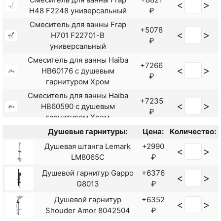
<
>
H48 F2248 универсальный
₽
Смеситель для ванны Frap
+5078
<
>
H701 F22701-B
₽
универсальный
Смеситель для ванны Haiba
+7266
<
>
HB60176 с душевым
₽
гарнитуром Хром
Смеситель для ванны Haiba
+7235
<
>
HB60590 с душевым
₽
гарнитуром Хром
Смеситель для ванны Lemark
Душевые гарнитуры:
Цена:
Количество:
+9415
<
>
Linara LM0451C
Душевая штанга Lemark
+2990
₽
<
>
универсальный
LM8065C
₽
Смеситель для ванны Rush
+6510
Душевой гарнитур Gappo
+6376
<
>
<
>
Denis DN0335-51
₽
G8013
₽
универсальный Хром
Душевой гарнитур
+6352
Смеситель для ванны Rush Fiji
+6010
<
>
<
>
Shouder Amor 8042504
₽
FI1835-44 Хром
₽