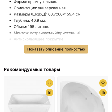
матовый
Форма: прямоугольная.
Стакан для зубных щеток
Ориентация: универсальная.
<
>
+621 ₽
Kaiser KH-1705
Размеры (ШхВхД): 68,7x66x159,4 см.
Сушилка для белья Fixsen
+1878
Глубина: 40,9 см.
<
>
Hotel FX-31025
₽
Объем: 195 литров.
Монтаж: встраиваемый/пристенный.
Антискользящее покрытие.
В комплекте поставки:
Показать описание полностью
Ванна.
Каркас.
Рекомендуемые товары