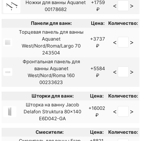
Ножки для ванны Aquanet
+1759
<
>
00178682
₽
Панели для ванн:
Цена:
Количество:
Торцевая панель для ванны
Aquanet
+3737
<
>
West/Nord/Roma/Largo 70
₽
243504
Фронтальная панель для
ванны Aquanet
+5584
<
>
West/Nord/Roma 160
₽
00233623
Шторки для ванн:
Цена:
Количество:
Шторка на ванну Jacob
+16002
<
>
Delafon Struktura 80x140
₽
E6D042-GA
Смесители:
Цена:
Количество:
Смеситель для ванны Frap
+8821