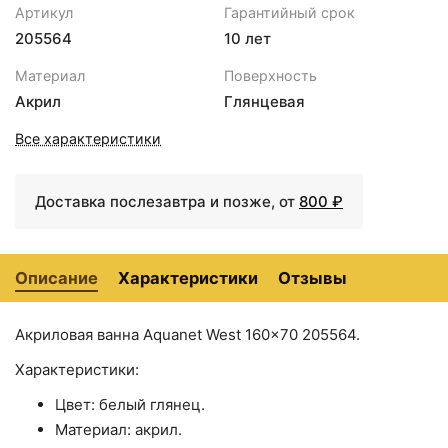
Крючок Haiba HB8405-7
Артикул
Гарантийный срок
<
>
+650 ₽
Черный матовый
205564
10 лет
Крючок для полотенец
+1786
<
>
Материал
Поверхность
Bemeta Omega 104106032
₽
Акрил
Глянцевая
Крючок для полотенец
+1412
<
>
Hansgrohe Logis Universal
Все характеристики
₽
41711000
Набор аксессуаров для
+16099
Доставка послезавтра и позже, от
800 ₽
<
>
ванной Bemeta Omega 6
₽
204601
Полотенцедержатель Gappo
+5577
<
>
Описание
G0712-6 поворотный
Характеристики
Отзывы
₽
Стакан для зубных щеток AM
+3790
<
>
PM Gem A9034300
₽
Акриловая ванна Aquanet West 160x70 205564.
Стакан для зубных щеток
+1185
<
>
Характеристики:
Haiba HB8406-4 Бронза
₽
Цвет: белый глянец.
Стакан для зубных щеток
+1185
<
>
Haiba HB8406-7 Черный
Материал: акрил.
₽