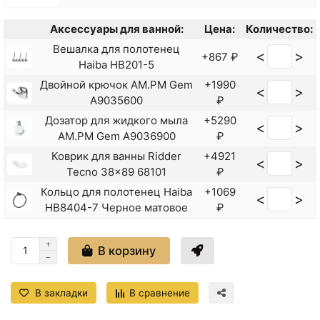
Аксессуары для ванной:
Цена:
Количество:
Вешалка для полотенец
<
>
+867 ₽
Haiba HB201-5
Двойной крючок AM.PM Gem
+1990
<
>
A9035600
₽
Дозатор для жидкого мыла
+5290
<
>
AM.PM Gem A9036900
₽
Коврик для ванны Ridder
+4921
<
>
Tecno 38x89 68101
₽
Кольцо для полотенец Haiba
+1069
<
>
HB8404-7 Черное матовое
₽
Крючки для полотенец
+7390
<
>
AM.PM Gem A9035900
₽
В корзину
<
>
Крючок Haiba HB1705-1
+322 ₽
Крючок Haiba HB8405-4
В закладки
В сравнение
<
>
+650 ₽
Бронза