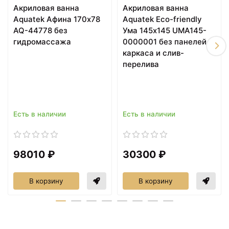
Акриловая ванна
Акриловая ванна
25881 ₽
26820 ₽
Aquatek Афина 170x78
Aquatek Eco-friendly
Акриловая ванна
Акриловая ванна
AQ-44778 без
Ума 145х145 UMA145-
Aquanet Bright 180х80
Aquanet Bright 180x70
гидромассажа
0000001 без панелей,
232987 без
216662 без
гидромассажа
гидромассажа
каркаса и слив-
перелива
Есть в наличии
Есть в наличии
98010 ₽
30300 ₽
30103 ₽
В корзину
В корзину
Акриловая ванна
Aquanet Bright 180х80
233143 без
гидромассажа