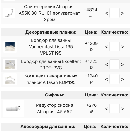
59140126-01 Хром
Слив-перелив Alcaplast
+4834
Душевая система Frap
+20576
<
>
A55K-80-RU-01 полуавтомат
<
>
₽
F2421 Нержавеющая сталь
₽
Хром
Душевая система Frap H62
+21416
<
>
F2462 Черная матовая
Декоративные планки:
Цена:
₽
Количество:
Душевая система Frap H802
Бордюр для ванны
+21851
<
>
+1209
<
>
F24802 Нержавеющая сталь
Vagnerplast Lista 195
₽
₽
VPLST195
Душевая система Haiba
+20093
<
>
Бордюр для ванны Excellent
HB2422 Хром
+1725
₽
<
>
PROF-PVC
₽
Душевая система Haiba
+19007
<
>
HB24548-7 Черный Хром
Комплект декоративных
+1940
₽
<
>
планок Altasan KDP195
₽
Душевая система Orange
+34990
<
>
T02S4-912b Черный
₽
Сифоны:
Цена:
Количество:
Редуктор сифона
+276
<
>
Alcaplast 45 A52
₽
Аксессуары для ванной:
Цена:
Количество: