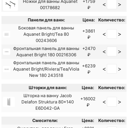
Ножки для ванны Aquanet
+1759
<
>
00178682
₽
Панели для ванн:
Цена:
Количество:
Боковая панель для ванны
+3861
<
>
Aquanet Bright/Tea 80
₽
00243606
Фронтальная панель для ванны
+2470
<
>
Aquanet Bright 180 00216306
₽
Фронтальная панель для ванны
+6239
<
>
Aquanet Bright/Riviera/Tea/Viola
₽
New 180 243518
Шторки для ванн:
Цена:
Количество:
Шторка на ванну Jacob
+16002
<
>
Delafon Struktura 80x140
₽
E6D042-GA
Смесители:
Цена:
Количество: