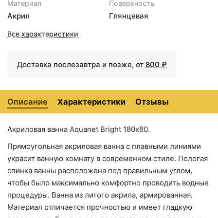
21926 ₽
22930 ₽
Материал
Поверхность
Сушилка для белья Fixsen
+1878
Акриловая ванна
Акриловая ванна
<
>
Акрил
Глянцевая
Aquanet Bright 175х70
Aquanet Bright 180x70
Hotel FX-31025
₽
273791 без
216304 без
Все характеристики
гидромассажа
гидромассажа
Доставка послезавтра и позже, от
800 ₽
Описание
Характеристики
Отзывы
Акриловая ванна Aquanet Bright 180х80.
Прямоугольная акриловая ванна с плавными линиями
24725 ₽
25035 ₽
украсит ванную комнату в современном стиле. Пологая
Акриловая ванна
Акриловая ванна
спинка ванны расположена под правильным углом,
Aquanet Bright 165x70
Aquanet Bright 170x70
230255 без
267835 без
чтобы было максимально комфортно проводить водные
гидромассажа
гидромассажа
процедуры. Ванна из литого акрила, армированная.
Материал отличается прочностью и имеет гладкую