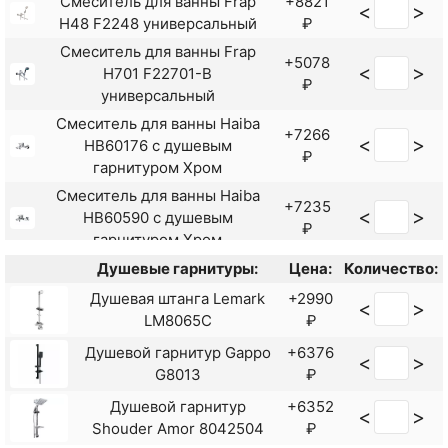
Смеситель для ванны Frap
+8821
<
>
H48 F2248 универсальный
₽
Смеситель для ванны Frap
+5078
<
>
H701 F22701-B
₽
универсальный
Смеситель для ванны Haiba
+7266
<
>
HB60176 с душевым
₽
гарнитуром Хром
Смеситель для ванны Haiba
+7235
<
>
HB60590 с душевым
₽
гарнитуром Хром
Смеситель для ванны Lemark
Душевые гарнитуры:
Цена:
Количество:
+9415
<
>
Linara LM0451C
Душевая штанга Lemark
+2990
₽
<
>
универсальный
LM8065C
₽
Смеситель для ванны Rush
+6510
Душевой гарнитур Gappo
+6376
<
>
<
>
Denis DN0335-51
₽
G8013
₽
универсальный Хром
Душевой гарнитур
+6352
Смеситель для ванны Rush Fiji
+6010
<
>
<
>
Shouder Amor 8042504
₽
FI1835-44 Хром
₽