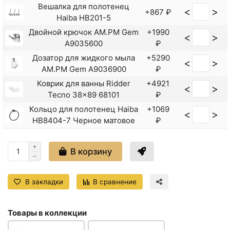
Вешалка для полотенец
<
>
+867 ₽
Haiba HB201-5
Двойной крючок AM.PM Gem
+1990
<
>
A9035600
₽
Дозатор для жидкого мыла
+5290
<
>
AM.PM Gem A9036900
₽
Коврик для ванны Ridder
+4921
<
>
Tecno 38x89 68101
₽
Кольцо для полотенец Haiba
+1069
<
>
HB8404-7 Черное матовое
₽
Крючки для полотенец
+7390
<
>
AM.PM Gem A9035900
₽
В корзину
<
>
Крючок Haiba HB1705-1
+322 ₽
Крючок Haiba HB8405-4
В закладки
В сравнение
<
>
+650 ₽
Бронза
Крючок Haiba HB8405-7
<
>
Товары в коллекции
+650 ₽
Черный матовый