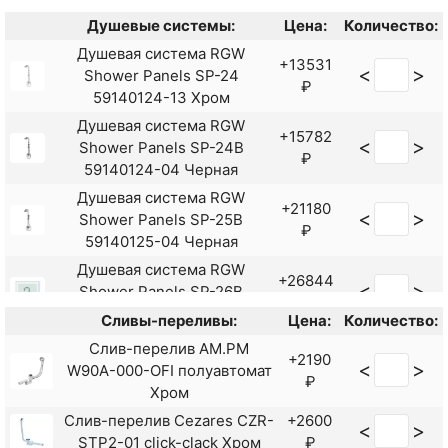
Смеситель для ванны Rush
+6510
Душевые системы:
Цена:
Количество:
<
>
Tenerife TE2835-51
₽
Душевая система RGW
универсальный Хром
+13531
<
>
Shower Panels SP-24
Смеситель для ванны
₽
59140124-13 Хром
Ростовская Мануфактура
+8190
<
>
Душевая система RGW
Сантехники SUS124-009E
₽
+15782
<
>
Shower Panels SP-24B
Нержавеющая сталь
₽
59140124-04 Черная
Смеситель для ванны
Душевая система RGW
Ростовская Мануфактура
+10530
+21180
<
>
<
>
Shower Panels SP-25B
Сантехники SUS124BL-006EP
₽
₽
59140125-04 Черная
Черный матовый
Душевая система RGW
+26844
<
>
Shower Panels SP-26B
₽
59140126-04 Черная
Сливы-переливы:
Цена:
Количество:
Душевая система RGW
Слив-перелив AM.PM
+36738
+2190
<
>
Shower Panels SP-27Gr
<
>
W90A-000-OFI полуавтомат
₽
₽
59140127-11 Серая
Хром
Душевая система RGW
Слив-перелив Cezares CZR-
+2600
+24634
<
>
<
>
Shower Panels SP-26
STP2-01 click-clack Хром
₽
₽